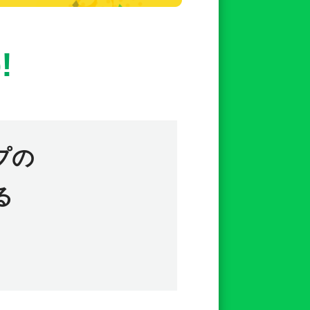
!
プの
る