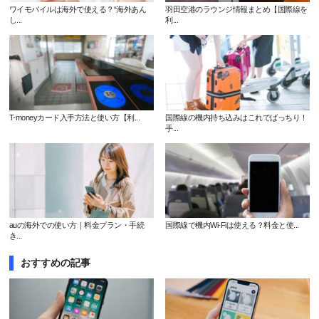
ワイモバイルは海外で使える？“海外あん
羽田空港のラウンジ情報まとめ【国際線を
し...
利...
T-moneyカード入手方法と使い方【利...
国際線の機内持ち込みはこれでばっちり！
手...
auの海外での使い方｜料金プラン・手続
国際線で機内Wi-Fiは使える？料金と使...
き...
おすすめの記事