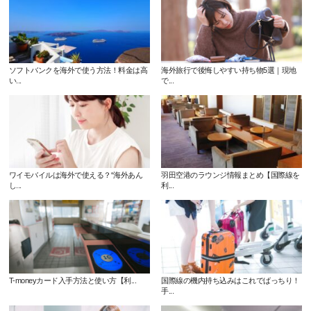
ソフトバンクを海外で使う方法！料金は高
海外旅行で後悔しやすい持ち物5選｜現地
い...
で...
ワイモバイルは海外で使える？“海外あん
羽田空港のラウンジ情報まとめ【国際線を
し...
利...
T-moneyカード入手方法と使い方【利...
国際線の機内持ち込みはこれでばっちり！
手...