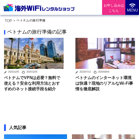
お申し込みは
MENU
こちら
TOP
ベトナムの旅行準備
ベトナムの旅行準備の記事
2025/11/05
2025/11/05
2023/07/13
2025/08/04
ベトナムでVPNは必要？無料で
ベトナムのインターネット環境
使える？安全な利用方法とおす
は快適？現地のリアルなWi-Fi事
すめのネット接続手段を紹介
情を徹底解説
人気記事