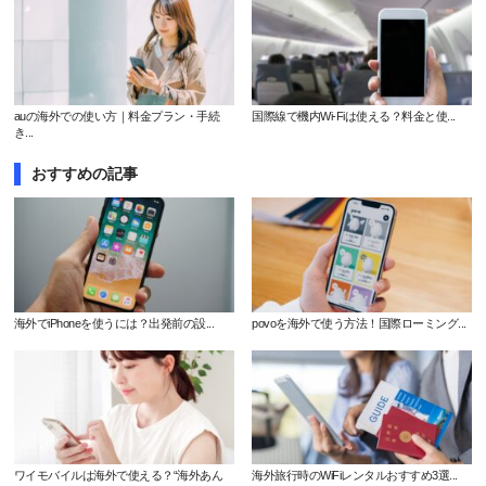
auの海外での使い方｜料金プラン・手続
国際線で機内Wi-Fiは使える？料金と使...
き...
おすすめの記事
海外でiPhoneを使うには？出発前の設...
povoを海外で使う方法！国際ローミング...
ワイモバイルは海外で使える？“海外あん
海外旅行時のWiFiレンタルおすすめ3選...