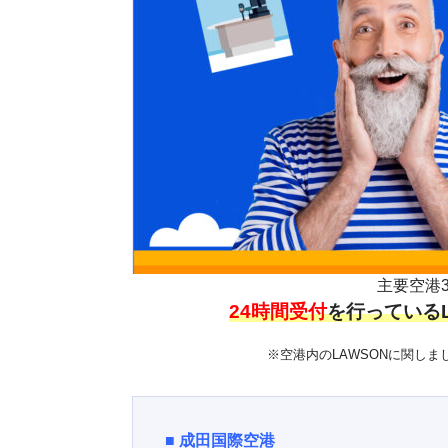
主要空港
24時間受付
を行っている
※空港内のLAWSONに関し
■
成田国際空港