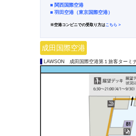
■
関西国際空港
■
羽田空港（東京国際空港）
※空港コンビニでの受取り方は
こちら
>
成田国際空港
LAWSON 成田国際空港第１旅客ターミ