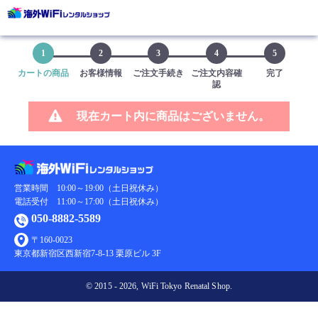
ショッピングカート
1
2
3
4
5
カートの商品
お客様情報
ご注文手続き
ご注文内容確
完了
認
現在カート内に商品はございません。
営業時間 10:00～19:00（土日祝休み）
電話受付 11:00～17:00（土日祝休み）
050-8882-5589
〒160-0023
東京都新宿区西新宿7-8-13 栗原ビル 3F
© 2015 - 2026, WiFi Tokyo Renatal Shop.