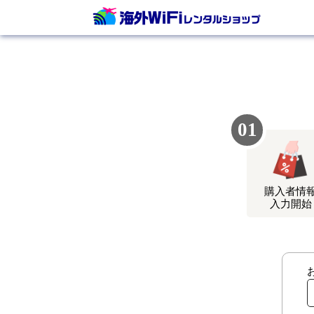
01
購⼊者情
⼊⼒開始