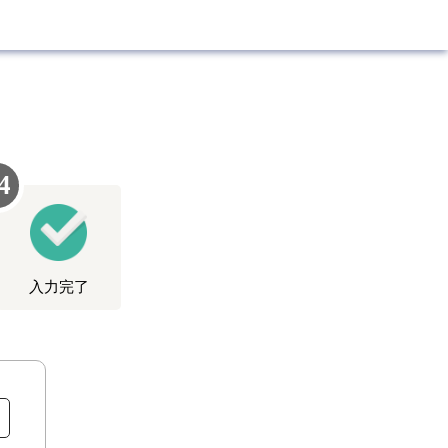
4
⼊⼒完了