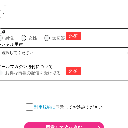
/
性別
男性
女性
無回答
レンタル⽤途
メールマガジン送付について
お得な情報の配信を受け取る
利用規約に
同意してお進みください
同意して次へ進む