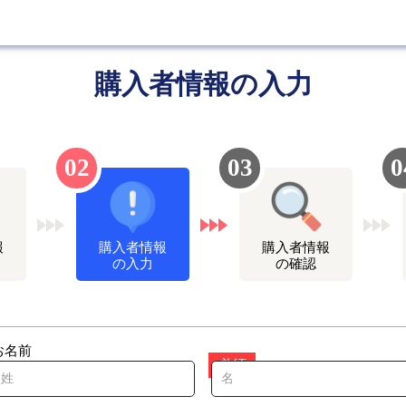
購⼊者情報の⼊⼒
02
03
0
報
購⼊者情報
購⼊者情報
の⼊⼒
の確認
お名前