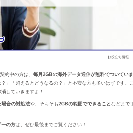
お役立ち情報
ご契約中の方は、
毎月2GBの海外データ通信が無料でついてい
は？」「超えるとどうなるの？」と不安な方も多いはずです。
解消していきますよ！
た場合の対処法
や、そもそも
2GBの範囲でできること
などまで
ザーの方
は、ぜひ最後までご覧ください！