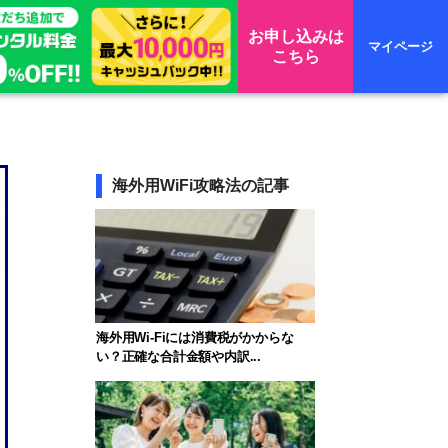
お申し込みは
マイページ
こちら
海外用WiFi攻略法の記事
海外用Wi-Fiには消費税がかからな
い？正確な合計金額や内訳...