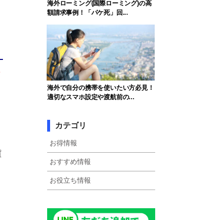
海外ローミング(国際ローミング)の高
額請求事例！「パケ死」回...
海外で自分の携帯を使いたい方必見！
適切なスマホ設定や渡航前の...
カテゴリ
お得情報
質
おすすめ情報
お役立ち情報