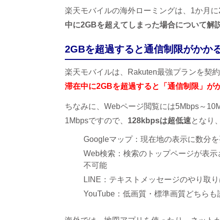
楽天モバイルの海外ローミングは、1か月に
中に2GBを超えてしまった場合について解
2GBを超過すると通信制限がかか
楽天モバイルは、Rakuten最強プランを
滞在中に2GBを超過すると「通信制限」がか
ちなみに、Webページ閲覧には5Mbps～10M
1Mbpsですので、
128kbpsは超低速
となり
Googleマップ：現在地の表示に数
Web検索：検索のトップページが表
不可能
LINE：テキストメッセージのやり取
YouTube：低画質・標準画質どち