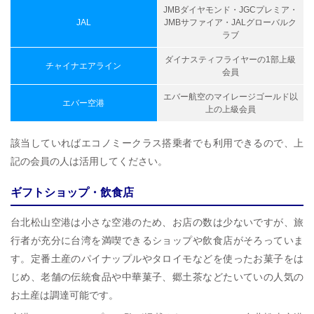
JMBダイヤモンド・JGCプレミア・
JAL
JMBサファイア・JALグローバルク
ラブ
ダイナスティフライヤーの1部上級
チャイナエアライン
会員
エバー航空のマイレージゴールド以
エバー空港
上の上級会員
該当していればエコノミークラス搭乗者でも利用できるので、上
記の会員の人は活用してください。
ギフトショップ・飲食店
台北松山空港は小さな空港のため、お店の数は少ないですが、旅
行者が充分に台湾を満喫できるショップや飲食店がそろっていま
す。定番土産のパイナップルやタロイモなどを使ったお菓子をは
じめ、老舗の伝統食品や中華菓子、郷土茶などたいていの人気の
お土産は調達可能です。