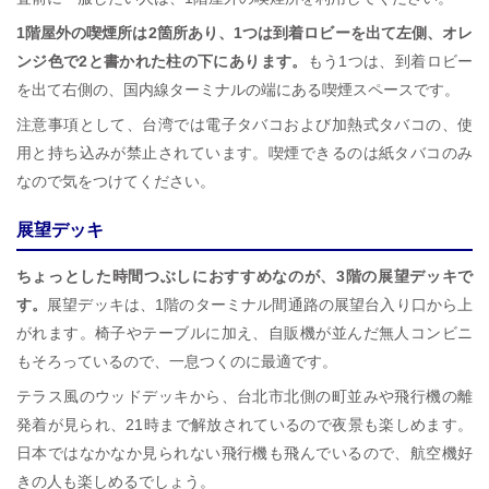
1階屋外の喫煙所は2箇所あり、1つは到着ロビーを出て左側、オレ
ンジ色で2と書かれた柱の下にあります。
もう1つは、到着ロビー
を出て右側の、国内線ターミナルの端にある喫煙スペースです。
注意事項として、台湾では電子タバコおよび加熱式タバコの、使
用と持ち込みが禁止されています。喫煙できるのは紙タバコのみ
なので気をつけてください。
展望デッキ
ちょっとした時間つぶしにおすすめなのが、3階の展望デッキで
す。
展望デッキは、1階のターミナル間通路の展望台入り口から上
がれます。椅子やテーブルに加え、自販機が並んだ無人コンビニ
もそろっているので、一息つくのに最適です。
テラス風のウッドデッキから、台北市北側の町並みや飛行機の離
発着が見られ、21時まで解放されているので夜景も楽しめます。
日本ではなかなか見られない飛行機も飛んでいるので、航空機好
きの人も楽しめるでしょう。