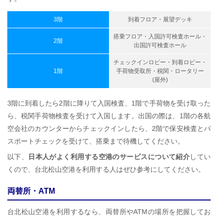
3階
到着フロア・展望デッキ
搭乗フロア・入国許可検査ホール・
2階
出国許可検査ホール
チェックインロビー・到着ロビー・
1階
手荷物受取所・税関・ロータリー
(屋外)
3階に到着したら2階に降りて入国検査、1階で手荷物を受け取った
ら、税関手荷物検査を受けて入国します。出国の際は、1階の各航
空会社のカウンターからチェックインしたら、2階で保安検査とパ
スポートチェックを受けて、搭乗まで待機してください。
以下、
日本人がよく利用する空港のサービスについて紹介
してい
くので、台北松山空港を利用する人はぜひ参考にしてください。
両替所・ATM
台北松山空港を利用するなら、両替所やATMの場所を把握してお