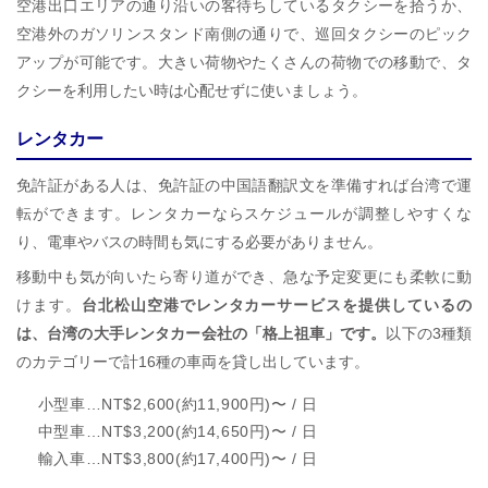
空港出口エリアの通り沿いの客待ちしているタクシーを拾うか、
空港外のガソリンスタンド南側の通りで、巡回タクシーのピック
アップが可能です。大きい荷物やたくさんの荷物での移動で、タ
クシーを利用したい時は心配せずに使いましょう。
レンタカー
免許証がある人は、免許証の中国語翻訳文を準備すれば台湾で運
転ができます。レンタカーならスケジュールが調整しやすくな
り、電車やバスの時間も気にする必要がありません。
移動中も気が向いたら寄り道ができ、急な予定変更にも柔軟に動
けます。
台北松山空港でレンタカーサービスを提供しているの
は、台湾の大手レンタカー会社の「格上祖車」です。
以下の3種類
のカテゴリーで計16種の車両を貸し出しています。
小型車…NT$2,600(約11,900円)〜 / 日
中型車…NT$3,200(約14,650円)〜 / 日
輸入車…NT$3,800(約17,400円)〜 / 日