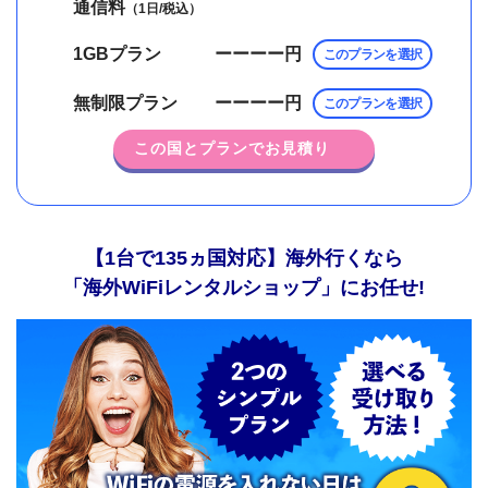
通信料
（1日/税込）
1GBプラン
ーーーー
円
このプランを選択
無制限プラン
ーーーー
円
このプランを選択
この国とプランでお見積り
【1台で135ヵ国対応】海外行くなら
「海外WiFiレンタルショップ」にお任せ!