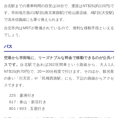
台北駅までの乗車時間の目安は16分で、運賃はNT$25(約115円)で
す。市街地方面の2駅目(南京東路駅)で松山新店線、4駅目(大安駅)
で淡水信義線にも乗り換えられます。
台北市内はMRTが整備されているので、便利な移動手段といえる
でしょう。
バス
空港から市街地に、リーズナブルな料金で移動できるのが公共バ
スです。
台北駅であれば262区間車という路線から、大人1人
NT$15(約70円)で、20〜30分程度で行けます。そのほか、観光客
の多い「行天宮」や「民権西路駅」にも、下記の路線からアクセ
スできます。
225 : 蘆洲行き
617 : 泰山・新荘行き
801 / 803 : 五股行き