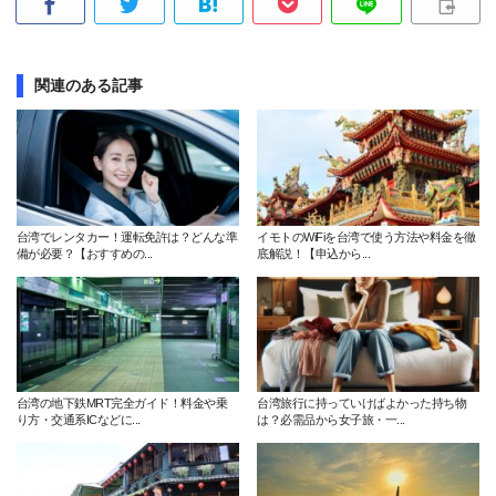
関連のある記事
台湾でレンタカー！運転免許は？どんな準
イモトのWiFiを台湾で使う方法や料金を徹
備が必要？【おすすめの...
底解説！【申込から...
台湾の地下鉄MRT完全ガイド！料金や乗
台湾旅行に持っていけばよかった持ち物
り方・交通系ICなどに...
は？必需品から女子旅・一...