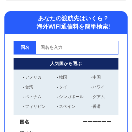
あなたの渡航先はいくら？
海外WiFi通信料を簡単検索!
国名
人気国から選ぶ
アメリカ
韓国
中国
台湾
タイ
ハワイ
ベトナム
シンガポール
グアム
フィリピン
スペイン
香港
国名
ーーーーーー