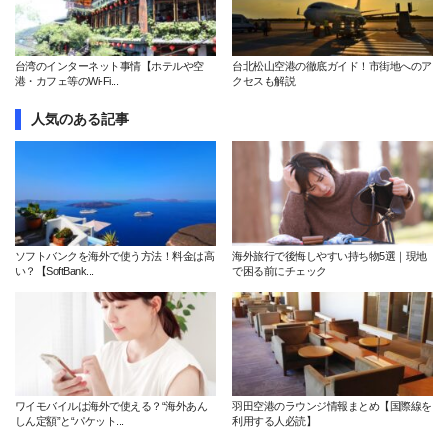
台湾のインターネット事情【ホテルや空
台北松山空港の徹底ガイド！市街地へのア
港・カフェ等のWi-Fi...
クセスも解説
人気のある記事
ソフトバンクを海外で使う方法！料金は高
海外旅行で後悔しやすい持ち物5選｜現地
い？【SoftBank...
で困る前にチェック
ワイモバイルは海外で使える？“海外あん
羽田空港のラウンジ情報まとめ【国際線を
しん定額”と“パケット...
利用する人必読】