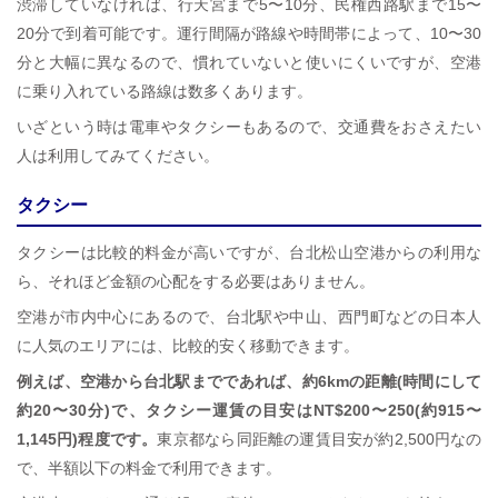
渋滞していなければ、行天宮まで5〜10分、民権西路駅まで15〜
20分で到着可能です。運行間隔が路線や時間帯によって、10〜30
分と大幅に異なるので、慣れていないと使いにくいですが、空港
に乗り入れている路線は数多くあります。
いざという時は電車やタクシーもあるので、交通費をおさえたい
人は利用してみてください。
タクシー
タクシーは比較的料金が高いですが、台北松山空港からの利用な
ら、それほど金額の心配をする必要はありません。
空港が市内中心にあるので、台北駅や中山、西門町などの日本人
に人気のエリアには、比較的安く移動できます。
例えば、空港から台北駅までであれば、約6kmの距離(時間にして
約20〜30分)で、タクシー運賃の目安はNT$200〜250(約915〜
1,145円)程度です。
東京都なら同距離の運賃目安が約2,500円なの
で、半額以下の料金で利用できます。