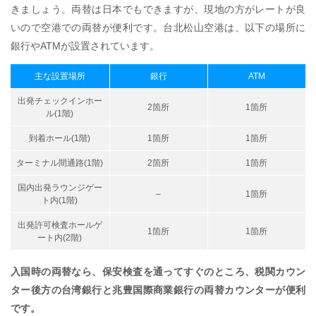
きましょう。両替は日本でもできますが、現地の方がレートが良
いので空港での両替が便利です。台北松山空港は、以下の場所に
銀行やATMが設置されています。
主な設置場所
銀行
ATM
出発チェックインホー
2箇所
1箇所
ル(1階)
到着ホール(1階)
1箇所
1箇所
ターミナル間通路(1階)
2箇所
1箇所
国内出発ラウンジゲー
–
1箇所
ト内(1階)
出発許可検査ホールゲ
1箇所
1箇所
ート内(2階)
入国時の両替なら、保安検査を通ってすぐのところ、税関カウン
ター後方の台湾銀行と兆豊国際商業銀行の両替カウンターが便利
です。