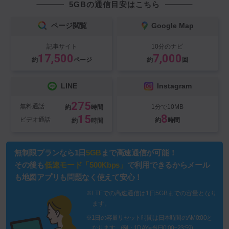
5GBの通信目安はこちら
ページ閲覧
Google Map
記事サイト
10分のナビ
17,500
7,000
約
ページ
約
回
LINE
Instagram
275
無料通話
1分で10MB
約
時間
8
15
ビデオ通話
約
時間
約
時間
無制限プランなら1日
5GB
まで高速通信が可能！
その後も
低速モード「500Kbps」
で利用できるからメール
も地図アプリも問題なく使えて安心！
※LTEでの高速通信は1日5GBまでの容量となり
ます。
※1日の容量リセット時間は日本時間のAM0:00と
なります。(例：1DAY=当日0:00~23:59)