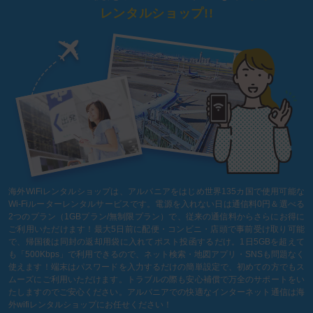
レンタルショップ!!
海外WiFiレンタルショップは、アルバニアをはじめ世界135カ国で使用可能な
Wi-Fiルーターレンタルサービスです。電源を入れない日は通信料0円＆選べる
2つのプラン（1GBプラン/無制限プラン）で、従来の通信料からさらにお得に
ご利用いただけます！最大5日前に配便・コンビニ・店頭で事前受け取り可能
で、帰国後は同封の返却用袋に入れてポスト投函するだけ。1日5GBを超えて
も「500Kbps」で利用できるので、ネット検索・地図アプリ・SNSも問題なく
使えます！端末はパスワードを入力するだけの簡単設定で、初めての方でもス
ムーズにご利用いただけます。トラブルの際も安心補償で万全のサポートをい
たしますのでご安心ください。アルバニアでの快適なインターネット通信は海
外wifiレンタルショップにお任せください！