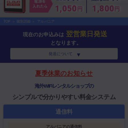
1,050
1,800
円
円
TOP
国別詳細
アルバニア
翌営業日発送
現在のお申込みは
となります。
発送について
夏季休業のお知らせ
海外WiFiレンタルショップの
シンプルで分かりやすい料金システム
通信料
アルバニアの通信料