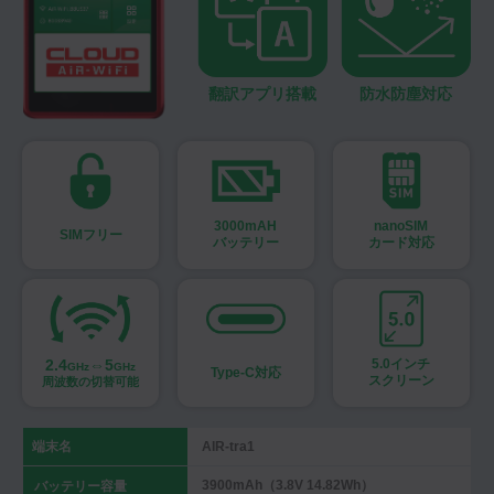
翻訳アプリ搭載
防水防塵対応
3000mAH
nanoSIM
SIMフリー
バッテリー
カード対応
2.4
⇔5
5.0インチ
GHz
GHz
Type-C対応
スクリーン
周波数の切替可能
端末名
AIR-tra1
3900mAh（3.8V 14.82Wh）
バッテリー容量