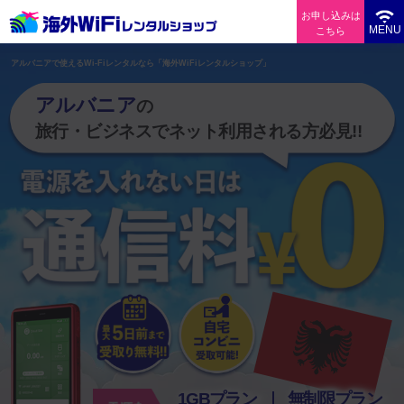
お申し込みは
MENU
こちら
アルバニアで使えるWi-Fiレンタルなら「海外WiFiレンタルショップ」
アルバニア
の
旅行・ビジネスでネット利用される方必見!!
1GBプラン
無制限プラン