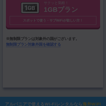
サクッと気軽！
1GBプラン
国名
スポットで使う・サブWiFiが欲しい方！
渡航期間を選択
期間
期間を選択
※無制限プランは対象外の国がございます。
無制限プラン対象外国を確認する
―――
通信料
円
データをクリア
この内容で料金計算する
アルバニアで使える
Wi-Fiレンタルなら
海外WiFi