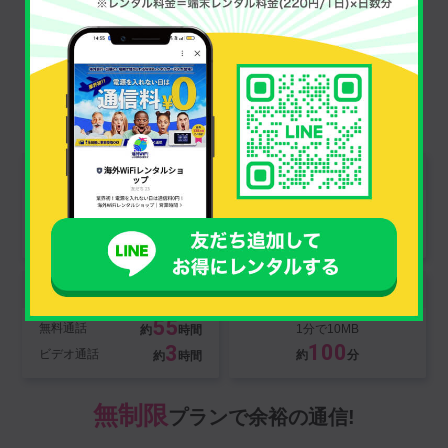
Data traffic
データ通信量
1GB
プランでサクっと使う!
1GBの通信目安はこちら
ページ閲覧
Google Map
記事サイト
10分のナビ
3,500
1,400
約
ページ
約
回
LINE
Instagram
55
無料通話
1分で10MB
約
時間
100
3
ビデオ通話
約
分
約
時間
無制限
プランで余裕の通信!