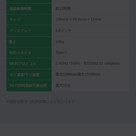
約12時間
連続稼働時間
140mm × 76.5mm × 12mm
サイズ
ディスプレイ
5.0インチ
重さ
195g
Type-C
対応コネクタ
2.4GHz / 5GHz IEEE802.11 a/b/g/n/ac
Wi-Fiプロトコル
最大50Mbps/最大150Mbps
上り速度/下り速度
Wi-Fi同時接続可能台数
最大10台
※接続台数やご利用環境により異なります。