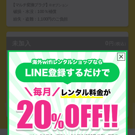
【マルチ変換プラグ】
※オプション
破損・水没：100％補償
紛失・盗難：1,100円のご負担
0
未加入
円
（税込）
【端末】
損害金：22,000円のご負担
【マルチ変換プラグ】
※オプション
損害金：2,200円のご負担