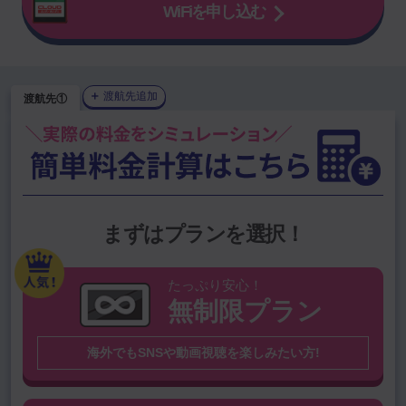
WiFiを申し込む
＋
渡航先追加
渡航先①
1GBプラン
を選択中
プランを変更
上位渡航国から選ぶ
韓国（大韓民
中国（中華人民
まずはプランを選択！
アメリカ
台湾
国）
共和国）
タイ
ハワイ
ベトナム
シンガポール
たっぷり安心！
無制限プラン
グアム
オーストラリア
スペイン
香港
海外でもSNSや動画視聴を楽しみたい方!
その他の国を検索
※無制限プラン対象外国は
こちら