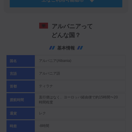
アルバニアって
どんな国？
基本情報
アルバニア(Albania)
国名
アルバニア語
言語
ティラナ
首都
直行便はなく、ヨーロッパ経由便で約15時間〜20
渡航時間
時間程度
レク
通貨
-8時間
時差