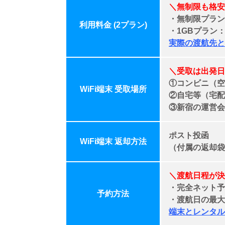
＼無制限も格安
・無制限プラン
利用料金 (2プラン)
・1GBプラン
実際の渡航先と
＼受取は出発日
①コンビニ（空
WiFi端末 受取場所
②自宅等（宅配
③新宿の運営会
ポスト投函
WiFi端末 返却方法
（付属の返却袋
＼渡航日程が決
・完全ネット予
予約方法
・
渡航日の最大
端末とレンタル