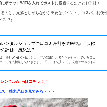
にポケットWiFiを入れてポストに投函
するだけとお手軽！
きるのは、見落としがちながら重要なポイント。
コスパ、利便
ビス
です。
Fiレンタルショップの口コミ評判を徹底検証！実際
者の評価・感想は？
は、海外WiFiレンタルショップの端末利用者から寄せられている口コ
ついて徹底検証していきます。 「ここまで安くて、現地でのネットの
すさや通信速度などは大丈夫なのか」 「サポート体制はしっかり…
レンタルWi-Fiはコチラ！／
ビス・端末詳細を見てみる＞＞＞