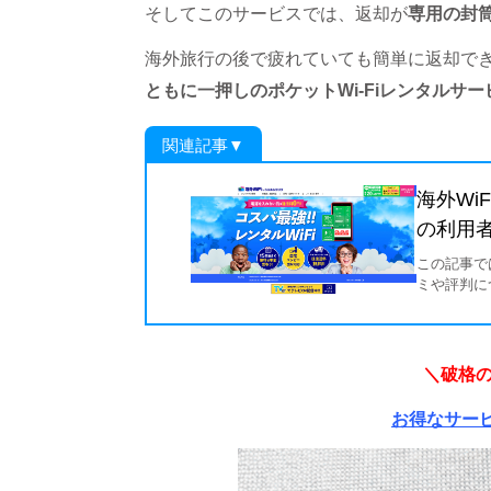
そしてこのサービスでは、返却が
専用の封筒
海外旅行の後で疲れていても簡単に返却で
ともに一押しのポケットWi-Fiレンタルサー
関連記事▼
海外Wi
の利用
この記事で
ミや評判に
つながりや
＼破格の
お得なサー