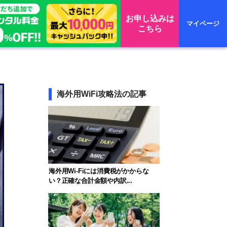
お申し込みは
マイページ
こちら
海外用WiFi攻略法の記事
海外用Wi-Fiには消費税がかからな
い？正確な合計金額や内訳...