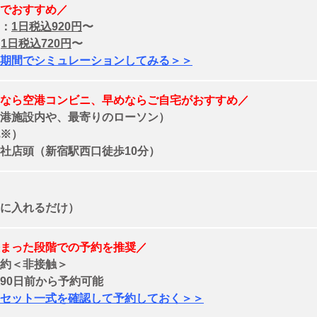
でおすすめ／
：
1日税込920円
〜
：
1日税込720円
〜
期間でシミュレーションしてみる＞＞
なら空港コンビニ、早めならご自宅がおすすめ／
港施設内や、最寄りのローソン）
※）
社店頭（新宿駅西口徒歩10分）
に入れるだけ）
まった段階での予約を推奨／
約＜非接触＞
90日前から
予約可能
セット一式を確認して予約しておく＞＞