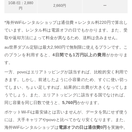
1GB /日：2,880
2,660円
ー
円
*海外WiFiレンタルショップは通信費＋レンタル料220円で算出し
ています。レンタル料は電源オフの日でもかかります。また、受
取や返却方法によって料金が異なるため、送料は含みません。
au世界ダブル定額は最大2,980円で無制限に使えるプランです。こ
のプランを利用すると、
4日間でも1万円以上の費用
がかかりま
す。
一方、povoはエリアトッピングが該当すれば、比較的安く利用で
きます。しかし、前述したように小容量のため、すぐに使い切っ
てしまい、ちょい足しすれば、結果的に出費が大きくなってしま
うでしょう。また、エリアトッピングに該当する国でなければ、
同じ容量を同じ日数で使うと、
5,760円
かかります。
ポケットWi-Fiは最安値とは言いませんが、データを気にせず使う
には、大手キャリアやpovoと比べてかなり安くなります。また、
海外WiFiレンタルショップは
電源オフの日は通信費0円
を実施中。