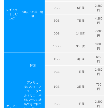
2,880
2GB
5日間
レギュラ
円
90以上の国・地
ートッピ
域
ング
4,280
3GB
7日間
円
7,080
5GB
14日間
円
9,800
10GB
30日間
円
680
1GB
3日間
円
韓国
1,980
3GB
7日間
円
アメリカ
760
※ハワイ・ア
1GB
3日間
円
ラスカ・プエ
ルトリコ・米
領バージン諸
2,200
3GB
7日間
島でもご利用
エリアト
円