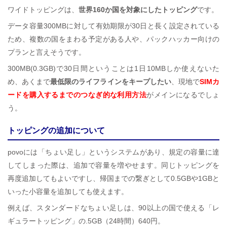
ワイドトッピングは、
世界160か国を対象にしたトッピング
です。
データ容量300MBに対して有効期限が30日と長く設定されている
ため、複数の国をまわる予定がある人や、パックハッカー向けの
プランと言えそうです。
300MB(0.3GB)で30日間ということは1日10MBしか使えないた
め、あくまで
最低限のライフラインをキープしたい
、現地で
SIMカ
ードを購入するまでのつなぎ的な利用方法
がメインになるでしょ
う。
トッピングの追加について
povoには「ちょい足し」というシステムがあり、規定の容量に達
してしまった際は、追加で容量を増やせます。同じトッピングを
再度追加してもよいですし、帰国までの繋ぎとして0.5GBや1GBと
いった小容量を追加しても使えます。
例えば、スタンダードなちょい足しは、90以上の国で使える「レ
ギュラートッピング」の.5GB（24時間）640円。