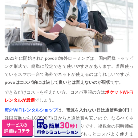
2023年に開始されたpovoの海外ローミングは、国内同様トッッピ
ング形式で、簡単に設定できて使いやすさがあります。普段使っ
ているスマホ一台で海外でネットが使えるのはうれしいですが、
povoはコスパ的には決して良いとは言えないのが現状
です。
できるだけコストを抑えたい方、コスパ重視の方は
ポケットWi-Fi
レンタルが最適
でしょう。
海外WiFiレンタルショップ
は、
電源を入れない日は通信料金0円
！
韓国渡航なら1GB500円/日からと通信費も安いので、なるべくネ
ットのコストを抑えたい方にもぴったりです。複数台の同時接続
も可能なので、複数人でシェアすればもっとコスパよく使えま