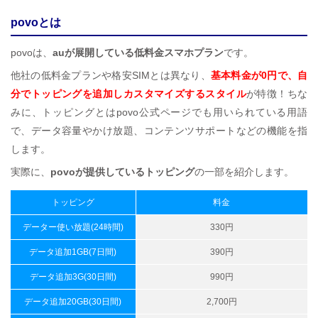
povoとは
povoは、
auが展開している低料金スマホプラン
です。
他社の低料金プランや格安SIMとは異なり、
基本料金が0円で、自
分でトッピングを追加しカスタマイズするスタイル
が特徴！ちな
みに、トッピングとはpovo公式ページでも用いられている用語
で、データ容量やかけ放題、コンテンツサポートなどの機能を指
します。
実際に、
povoが提供しているトッピング
の一部を紹介します。
トッピング
料金
データー使い放題(24時間)
330円
データ追加1GB(7日間)
390円
データ追加3G(30日間)
990円
データ追加20GB(30日間)
2,700円