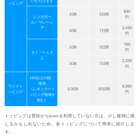
いただけます
ッピング
840
1GB
3日間
シンガポー
円
ル・マレーシ
ア
2,430
3GB
7日間
円
760
1GB
3日間
円
タイ・ベトナ
ム
2,200
3GB
7日間
円
160以上の国・
地域
ワイドト
6,980
（レギュラート
0.3GB
30日間
ッピング
円
ッピング地域を
含む）
トッピングは普段からpovoを利用していない方は、少し複雑に感
じるかもしれないため、各トッピングについて簡単に紹介しま
す。