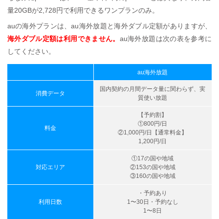
量20GBが2,728円で利用できるワンプランのみ。
auの海外プランは、au海外放題と海外ダブル定額がありますが、
海外ダブル定額は利用できません。
au海外放題は次の表を参考に
してください。
au海外放題
国内契約の月間データ量に関わらず、実
消費データ
質使い放題
【予約割】
①800円/日
料金
②1,000円/日【通常料金】
1,200円/日
①17の国や地域
対応エリア
②153の国や地域
③160の国や地域
・予約あり
利用日数
1〜30日・予約なし
1〜8日