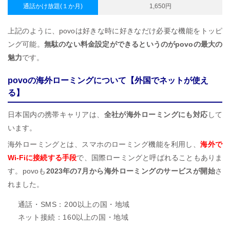
通話かけ放題(１か月)
1,650円
上記のように、povoは好きな時に好きなだけ必要な機能をトッピ
ング可能。
無駄のない料金設定ができるというのがpovoの最大の
魅力
です。
povoの海外ローミングについて【外国でネットが使え
る】
日本国内の携帯キャリアは、
全社が海外ローミングにも対応
して
います。
海外ローミングとは、スマホのローミング機能を利用し、
海外で
Wi-Fiに接続する手段
で、国際ローミングと呼ばれることもありま
す。povoも
2023年の7月から海外ローミングのサービスが開始
さ
れました。
通話・SMS：200以上の国・地域
ネット接続：160以上の国・地域