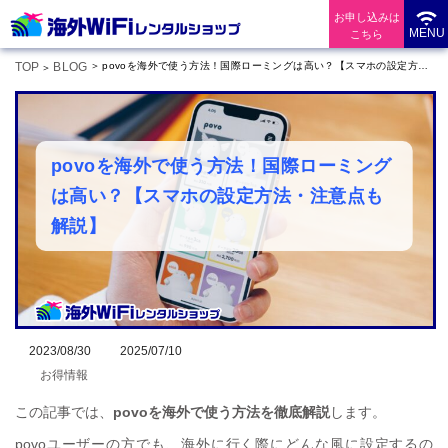
お申し込みは
MENU
こちら
TOP
BLOG
povoを海外で使う方法！国際ローミングは高い？【スマホの設定方法・注意点も解説】
povoを海外で使う方法！国際ローミング
は高い？【スマホの設定方法・注意点も
解説】
2023/08/30
2025/07/10
お得情報
この記事では、
povoを海外で使う方法を徹底解説
します。
povoユーザーの方でも、海外に行く際にどんな風に設定するの