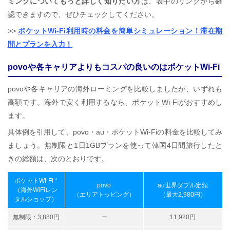
ミングについてもっと詳しく知りたい方
は、表中のリンクから確
認できますので、ぜひチェックしてください。
>>
ポケットWi-Fi利用時の料金を簡単シミュレーション！滞在期
間とプランを入力！
povoや各キャリアよりもコスパの良いのはポケットWi-Fi
povoや各キャリアの海外ローミングを比較しましたが、いずれも
高額です。海外で安く利用するなら、ポケットWi-Fiがおすすめし
ます。
具体例を引用して、povo・au・ポケットWi-Fiの料金を比較してみ
ましょう。無制限と1日1GBプランを使って韓国4日間旅行したと
きの総額は、次のとおりです。
ポケットWi-Fi *
povo
au世界ダブル定額
（海外WiFiレン
（エリアトッピング）
（最大2,980円）
タルショップ）
無制限：3,880円
ー
11,920円