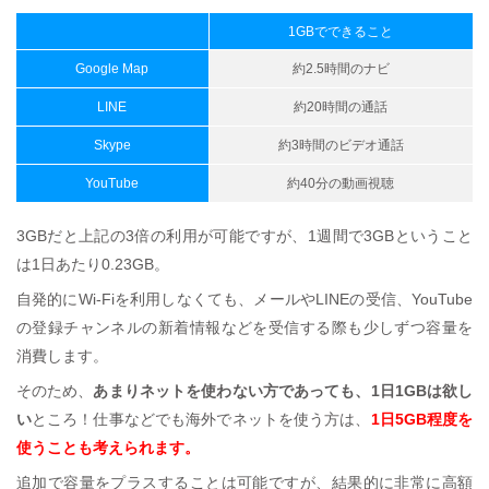
1GBでできること
Google Map
約2.5時間のナビ
LINE
約20時間の通話
Skype
約3時間のビデオ通話
YouTube
約40分の動画視聴
3GBだと上記の3倍の利用が可能ですが、1週間で3GBということ
は1日あたり0.23GB。
自発的にWi-Fiを利用しなくても、メールやLINEの受信、YouTube
の登録チャンネルの新着情報などを受信する際も少しずつ容量を
消費します。
そのため、
あまりネットを使わない方であっても、1日1GBは欲し
い
ところ！仕事などでも海外でネットを使う方は、
1日5GB程度を
使うことも考えられます。
追加で容量をプラスすることは可能ですが、結果的に非常に高額