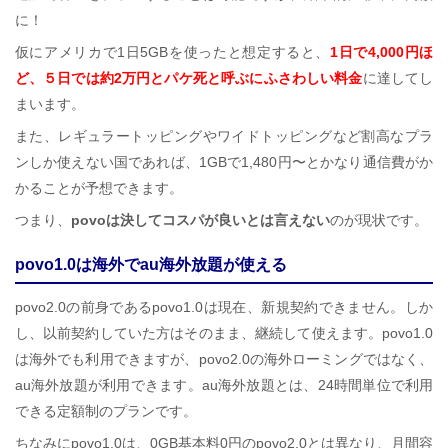
に！
仮にアメリカで1日5GBを使ったと想定すると、
1日で4,000円ほ
ど、５日では約2万円とパケ死と呼ぶにふさわしい料金
に達してし
まいます。
また、レギュラートッピングやワイドトッピングなど割高なプラ
ンしか使えない国であれば、1GBで1,480円〜とかなり通信費がか
かることが予想できます。
つまり、
povoは決してコスパが良いとは言えない
のが現状です。
povo1.0は海外でau海外放題が使える
povo2.0の前身であるpovo1.0は現在、新規契約できません。しか
し、以前契約していた方はそのまま、継続して使えます。povo1.0
は海外でも利用できますが、povo2.0の海外ローミングではなく、
au海外放題が利用できます。au海外放題とは、24時間単位で利用
できる定額制のプランです。
ちなみにpovo1.0は、0GB基本料0円のpovo2.0とは異なり、月間容