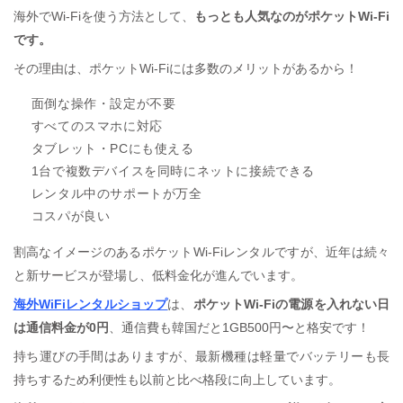
海外でWi-Fiを使う方法として、
もっとも人気なのがポケットWi-Fi
です。
その理由は、ポケットWi-Fiには多数のメリットがあるから！
面倒な操作・設定が不要
すべてのスマホに対応
タブレット・PCにも使える
1台で複数デバイスを同時にネットに接続できる
レンタル中のサポートが万全
コスパが良い
割高なイメージのあるポケットWi-Fiレンタルですが、近年は続々
と新サービスが登場し、低料金化が進んでいます。
海外WiFiレンタルショップ
は、
ポケットWi-Fiの電源を入れない日
は通信料金が0円
、通信費も韓国だと1GB500円〜と格安です！
持ち運びの手間はありますが、最新機種は軽量でバッテリーも長
持ちするため利便性も以前と比べ格段に向上しています。