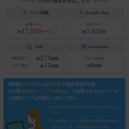
5GBの通信目安はこちら
ページ閲覧
Google Map
記事サイト
10分のナビ
17,500
7,000
約
ページ
約
回
LINE
Instagram
275
無料通話
1分で10MB
約
時間
8
15
ビデオ通話
約
時間
約
時間
無制限プランなら1日
5GB
まで高速通信が可能！
その後も
低速モード「500Kbps」
で利用できるからメール
も地図アプリも問題なく使えて安心！
※LTEでの高速通信は1日5GBまでの容量となり
ます。
※1日の容量リセット時間は日本時間のAM0:00と
なります。(例：1DAY=当日0:00~23:59)