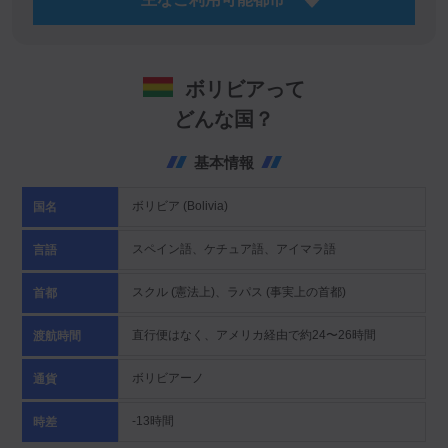
ボリビアって
どんな国？
基本情報
ボリビア (Bolivia)
国名
スペイン語、ケチュア語、アイマラ語
言語
スクル (憲法上)、ラパス (事実上の首都)
首都
直行便はなく、アメリカ経由で約24〜26時間
渡航時間
ボリビアーノ
通貨
-13時間
時差