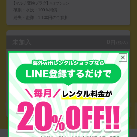
【マルチ変換プラグ】
※オプション
破損・水没：100％補償
紛失・盗難：1,100円のご負担
0
未加入
円
（税込）
【端末】
損害金：22,000円のご負担
【マルチ変換プラグ】
※オプション
損害金：2,200円のご負担