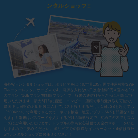
ンタルショップ!!
海外WiFiレンタルショップは、ボリビアをはじめ世界135カ国で使用可能なWi-
Fiルーターレンタルサービスです。電源を入れない日は通信料0円＆選べる2つ
のプラン（1GBプラン/無制限プラン）で、従来の通信料からさらにお得にご利
用いただけます！最大5日前に配便・コンビニ・店頭で事前受け取り可能で、
帰国後は同封の返却用袋に入れてポスト投函するだけ。1日5GBを超えても
「500Kbps」で利用できるので、ネット検索・地図アプリ・SNSも問題なく使
えます！端末はパスワードを入力するだけの簡単設定で、初めての方でもスム
ーズにご利用いただけます。トラブルの際も安心補償で万全のサポートをいた
しますのでご安心ください。ボリビアでの快適なインターネット通信は海外
wifiレンタルショップにお任せください！