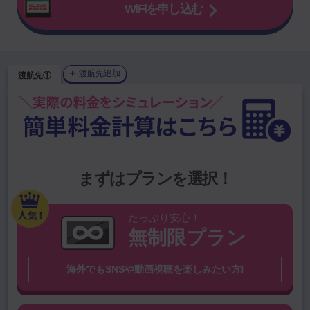
WiFiを申し込む
＋
渡航先追加
渡航先①
1GBプラン
を選択中
プランを変更
上位渡航国から選ぶ
韓国（大韓民
中国（中華人民
まずはプランを選択！
アメリカ
台湾
国）
共和国）
タイ
ハワイ
ベトナム
シンガポール
たっぷり安心！
無制限プラン
グアム
オーストラリア
スペイン
香港
海外でもSNSや動画視聴を楽しみたい方!
その他の国を検索
※無制限プラン対象外国は
こちら