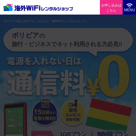
お申し込みは
MENU
こちら
ボリビアで使えるWi-Fiレンタルなら「海外WiFiレンタルショップ」
ボリビア
の
旅行・ビジネスでネット利用される方必見!!
1GBプラン
無制限プラン