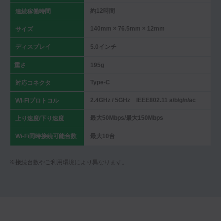
約12時間
連続稼働時間
140mm × 76.5mm × 12mm
サイズ
ディスプレイ
5.0インチ
重さ
195g
Type-C
対応コネクタ
2.4GHz / 5GHz IEEE802.11 a/b/g/n/ac
Wi-Fiプロトコル
最大50Mbps/最大150Mbps
上り速度/下り速度
Wi-Fi同時接続可能台数
最大10台
※接続台数やご利用環境により異なります。