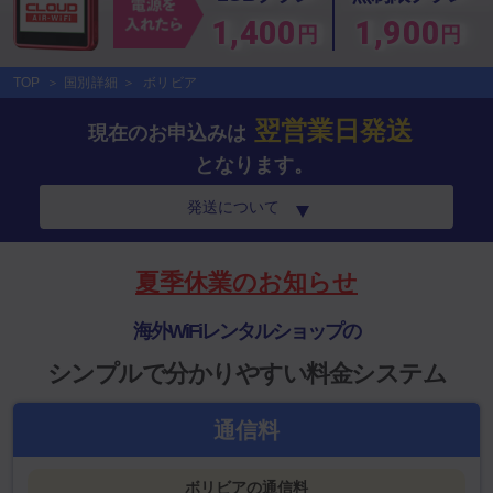
1,400
1,900
円
円
TOP
国別詳細
ボリビア
翌営業日発送
現在のお申込みは
となります。
発送について
夏季休業のお知らせ
海外WiFiレンタルショップの
シンプルで分かりやすい料金システム
通信料
ボリビアの通信料