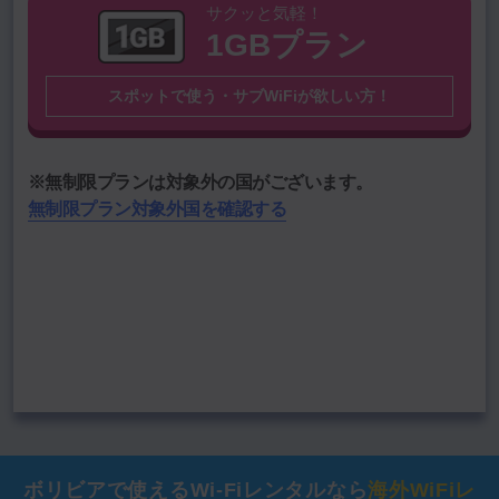
サクッと気軽！
1GBプラン
国名
スポットで使う・サブWiFiが欲しい方！
渡航期間を選択
期間
期間を選択
※無制限プランは対象外の国がございます。
無制限プラン対象外国を確認する
―――
通信料
円
データをクリア
この内容で料金計算する
ボリビアで使える
Wi-Fiレンタルなら
海外WiFiレ