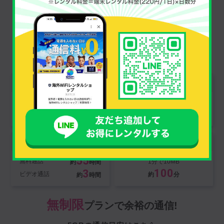
Data traffic
データ通信量
1GB
プランでサクっと使う!
1GBの通信目安はこちら
ページ閲覧
Google Map
記事サイト
10分のナビ
3,500
1,400
約
ページ
約
回
LINE
Instagram
55
無料通話
1分で10MB
約
時間
100
3
ビデオ通話
約
分
約
時間
無制限
プランで余裕の通信!