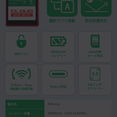
翻訳アプリ搭載
防水防塵対応
3000mAH
nanoSIM
SIMフリー
バッテリー
カード対応
2.4
⇔5
5.0インチ
GHz
GHz
Type-C対応
スクリーン
周波数の切替可能
端末名
AIR-tra1
3900mAh（3.8V 14.82Wh）
バッテリー容量