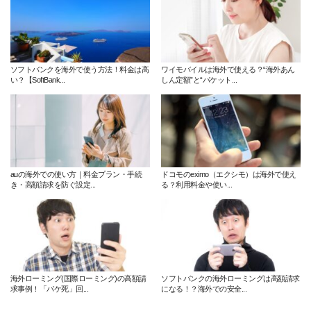
ソフトバンクを海外で使う方法！料金は高
ワイモバイルは海外で使える？“海外あん
い？【SoftBank...
しん定額”と“パケット...
auの海外での使い方｜料金プラン・手続
ドコモのeximo（エクシモ）は海外で使え
き・高額請求を防ぐ設定...
る？利用料金や使い...
海外ローミング(国際ローミング)の高額請
ソフトバンクの海外ローミングは高額請求
求事例！「パケ死」回...
になる！？海外での安全...