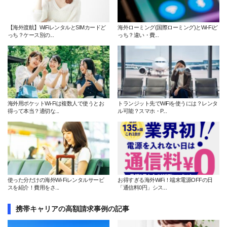
【海外渡航】WiFiレンタルとSIMカードど
海外ローミング(国際ローミング)とWi-Fiど
っち？ケース別の...
っち？違い・費...
海外用ポケットWi-Fiは複数人で使うとお
トランジット先でWiFiを使うには？レンタ
得って本当？適切な...
ル可能？スマホ・P...
使った分だけの海外Wi-Fiレンタルサービ
お得すぎる海外WiFi！端末電源OFFの日
スを紹介！費用をさ...
「通信料0円」シス...
携帯キャリアの高額請求事例の記事