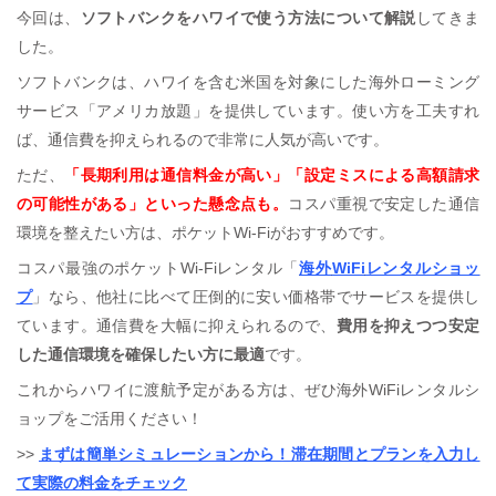
今回は、
ソフトバンクをハワイで使う方法について解説
してきま
した。
ソフトバンクは、ハワイを含む米国を対象にした海外ローミング
サービス「アメリカ放題」を提供しています。使い方を工夫すれ
ば、通信費を抑えられるので非常に人気が高いです。
ただ、
「長期利用は通信料金が高い」「設定ミスによる高額請求
の可能性がある」といった懸念点も。
コスパ重視で安定した通信
環境を整えたい方は、ポケット
Wi-Fiがおすすめです。
コスパ最強のポケット
Wi-Fi
レンタル「
海外
WiFi
レンタルショッ
プ
」なら、他社に比べて圧倒的に安い価格帯でサービスを提供し
ています。通信費を大幅に抑えられるので、
費用を抑えつつ安定
した通信環境を確保したい
方に最適
です。
これからハワイに渡航予定がある方は、ぜひ海外
WiFi
レンタルシ
ョップをご活用ください！
>>
まずは簡単シミュレーションから！滞在期間とプランを入力し
て実際の料金をチェック