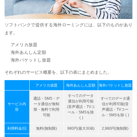
ソフトバンクで提供する海外ローミングには、以下のものがあり
ます。
アメリカ放題
海外あんしん定額
海外パケットし放題
それぞれのサービス概要を、以下の表にまとめました。
アメリカ放題
海外あんしん定額
海外パケットし放題
すべてのデータ
通話・SMS・デ
すべてのデータ通
通信が利用可能
サービス内
ータ通信が無制
信が利用可能(音
(音声通話・TVコ
容
限・無料で利用
声通話・TVコー
ール・SMSを除
可能
ル・SMSを除く)
く)
利用料金/日
無料(無制限)
980円(最大3GB)
2,980円(無制限)