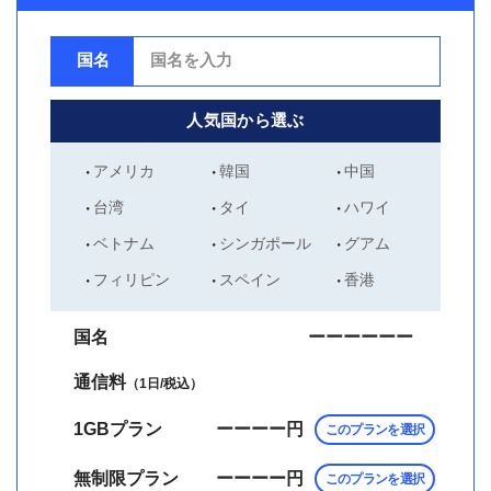
国名
人気国から選ぶ
アメリカ
韓国
中国
台湾
タイ
ハワイ
ベトナム
シンガポール
グアム
フィリピン
スペイン
香港
国名
ーーーーーー
通信料
（1日/税込）
1GBプラン
ーーーー
円
このプランを選択
無制限プラン
ーーーー
円
このプランを選択