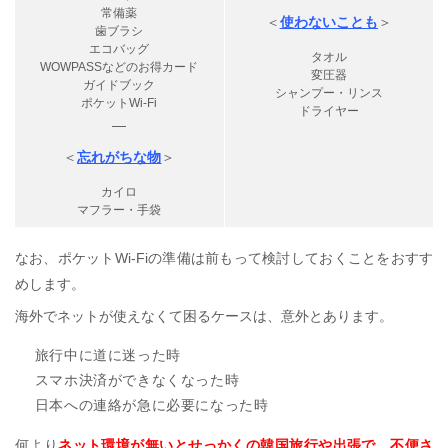
常備薬
＜
使わないことも
＞
歯ブラシ
エコバッグ
タオル
WOWPASSなどのお得カード
変圧器
ガイドブック
シャンプー・リンス
ポケットWi-Fi
ドライヤー
—
＜
忘れがちな物
＞
カイロ
マフラー・手袋
なお、ポケットWi-Fiの準備は前もって検討しておくことをおすす
めします。
海外でネットが使えなくて困るケースは、意外とあります。
旅行中に道に迷った時
スマホ決済ができなくなった時
日本への連絡が急に必要になった時
何より
ネット環境が無いとせっかくの韓国旅行や出張で、不便さ