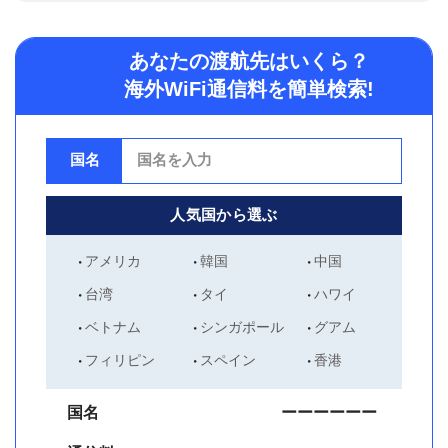
あなたの渡航先はいくら？
海外WiFi通信料を簡単検索!
国名
人気国から選ぶ
アメリカ
韓国
中国
台湾
タイ
ハワイ
ベトナム
シンガポール
グアム
フィリピン
スペイン
香港
国名
ーーーーーー