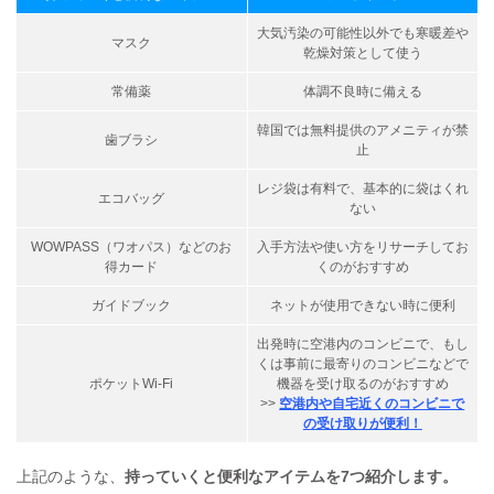
大気汚染の可能性以外でも寒暖差や
マスク
乾燥対策として使う
常備薬
体調不良時に備える
韓国では無料提供のアメニティが禁
歯ブラシ
止
レジ袋は有料で、基本的に袋はくれ
エコバッグ
ない
WOWPASS（ワオパス）などのお
入手方法や使い方をリサーチしてお
得カード
くのがおすすめ
ガイドブック
ネットが使用できない時に便利
出発時に空港内のコンビニで、もし
くは事前に最寄りのコンビニなどで
ポケットWi-Fi
機器を受け取るのがおすすめ
>>
空港内や自宅近くのコンビニで
の受け取りが便利！
上記のような、
持っていくと便利なアイテムを7つ紹介します。