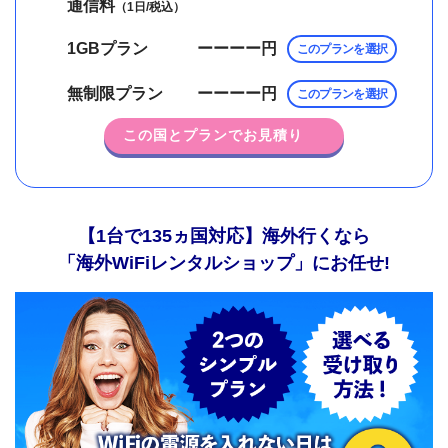
通信料
（1日/税込）
1GBプラン
ーーーー
円
このプランを選択
無制限プラン
ーーーー
円
このプランを選択
この国とプランでお見積り
【1台で135ヵ国対応】海外行くなら
「海外WiFiレンタルショップ」にお任せ!