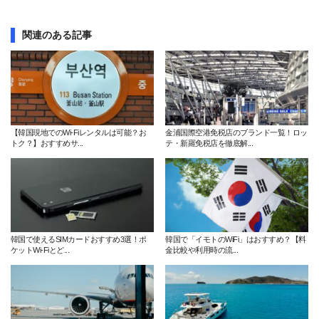
関連のある記事
【韓国現地でのWi-Fiレンタルは可能？お
金浦国際空港免税店のブランド一覧！ロッ
トク？】おすすめサ...
テ・新羅免税店を徹底解...
韓国で使えるSIMカードおすすめ3選！ポ
韓国で「イモトのWiFi」はおすすめ？【料
ケットWi-Fiとど...
金比較や利用時の流...