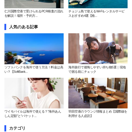
仁川国際空港で受けられるPCR検査の流れ
チェジュ島で使えるWi-Fiレンタルサービ
を解説！場所・予約方...
スおすすめ4選【格...
人気のある記事
ソフトバンクを海外で使う方法！料金は高
海外旅行で後悔しやすい持ち物5選｜現地
い？【SoftBank...
で困る前にチェック
ワイモバイルは海外で使える？“海外あん
羽田空港のラウンジ情報まとめ【国際線を
しん定額”と“パケット...
利用する人必読】
カテゴリ