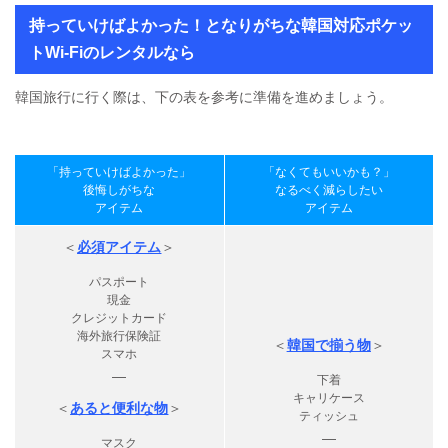
持っていけばよかった！となりがちな韓国対応ポケッ
トWi-Fiのレンタルなら
韓国旅行に行く際は、下の表を参考に準備を進めましょう。
「持っていけばよかった」
「なくてもいいかも？」
後悔しがちな
なるべく減らしたい
アイテム
アイテム
＜
必須アイテム
＞
パスポート
現金
クレジットカード
海外旅行保険証
＜
韓国で揃う物
＞
スマホ
—
下着
キャリケース
＜
あると便利な物
＞
ティッシュ
—
マスク