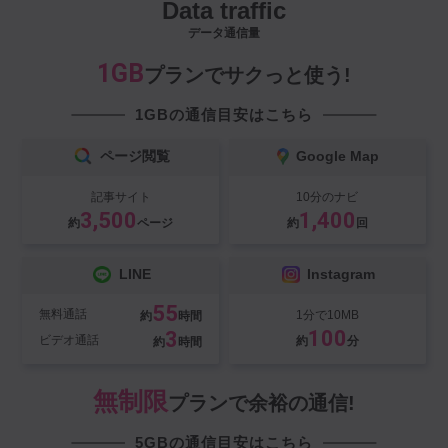
Data traffic
データ通信量
1GB
プランでサクっと使う!
1GBの通信目安はこちら
ページ閲覧
Google Map
記事サイト
10分のナビ
3,500
1,400
約
ページ
約
回
LINE
Instagram
55
無料通話
1分で10MB
約
時間
100
3
ビデオ通話
約
分
約
時間
無制限
プランで余裕の通信!
5GBの通信目安はこちら