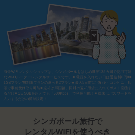
海外WiFiレンタルショップは、シンガポールをはじめ世界135カ国で使用可能
なWi-Fiルーターレンタルサービスです。■ 電源を入れない日は通信料0円!!■
1GBプラン/無制限プランの選べる2プラン■ 最大5日前に宅配便・コンビニ・店
頭で事前受け取り可能■ 返却は帰国後、同封の返却用袋に入れてポスト投函す
るだけ■ 1日5GBを超えても「500Kbps」で利用可能！■ 端末はパスワードを
入力するだけの簡単設定！
シンガポール旅行で
レンタルWiFiを使うべき