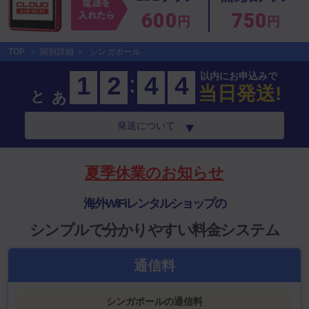
600
750
円
円
TOP
国別詳細
シンガポール
:
以内にお申込みで
1
2
4
4
あと
当日発送!
発送について
夏季休業のお知らせ
海外WiFiレンタルショップの
シンプルで分かりやすい料金システム
通信料
シンガポールの通信料