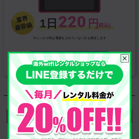
220
1日
円
(税込)
※レンタル料は電源を入れていない日も発生します
受取・返却方法を確認する
選べる安心補償はコチラ!
330
安心補償フル
円/日
（税込）