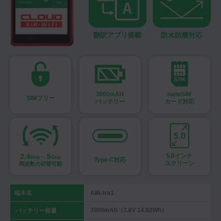
翻訳アプリ搭載
防水防塵対応
3000mAH
nanoSIM
SIMフリー
バッテリー
カード対応
2.4
⇔5
5.0インチ
GHz
GHz
Type-C対応
スクリーン
周波数の切替可能
端末名
AIR-tra1
3900mAh（3.8V 14.82Wh）
バッテリー容量