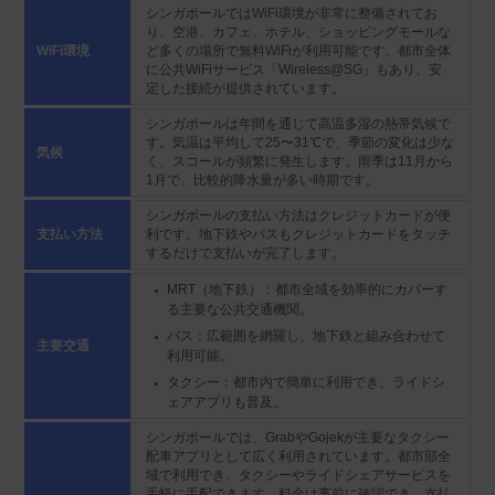
シンガポールではWiFi環境が非常に整備されてお
り、空港、カフェ、ホテル、ショッピングモールな
ど多くの場所で無料WiFiが利用可能です。都市全体
WiFi環境
に公共WiFiサービス「Wireless@SG」もあり、安
定した接続が提供されています。
シンガポールは年間を通じて高温多湿の熱帯気候で
す。気温は平均して25〜31℃で、季節の変化は少な
気候
く、スコールが頻繁に発生します。雨季は11月から
1月で、比較的降水量が多い時期です。
シンガポールの支払い方法はクレジットカードが便
利です。地下鉄やバスもクレジットカードをタッチ
支払い方法
するだけで支払いが完了します。
MRT（地下鉄）：都市全域を効率的にカバーす
る主要な公共交通機関。
バス：広範囲を網羅し、地下鉄と組み合わせて
主要交通
利用可能。
タクシー：都市内で簡単に利用でき、ライドシ
ェアアプリも普及。
シンガポールでは、GrabやGojekが主要なタクシー
配車アプリとして広く利用されています。都市部全
域で利用でき、タクシーやライドシェアサービスを
手軽に手配できます。料金は事前に確認でき、支払