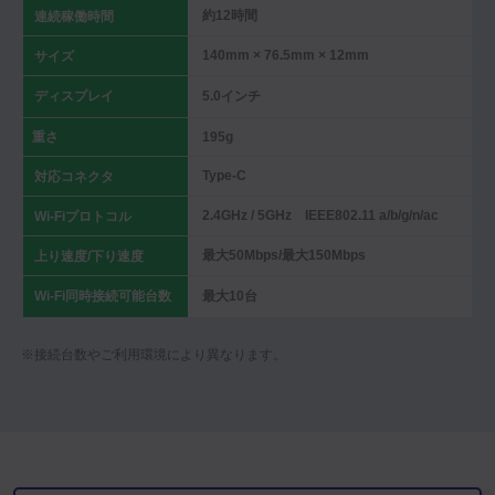
約12時間
連続稼働時間
140mm × 76.5mm × 12mm
サイズ
ディスプレイ
5.0インチ
重さ
195g
Type-C
対応コネクタ
2.4GHz / 5GHz IEEE802.11 a/b/g/n/ac
Wi-Fiプロトコル
最大50Mbps/最大150Mbps
上り速度/下り速度
Wi-Fi同時接続可能台数
最大10台
※接続台数やご利用環境により異なります。