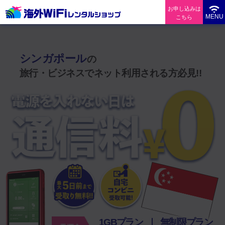
お申し込みは
MENU
こちら
シンガポールで使えるWi-Fiレンタルなら「海外WiFiレンタルショップ」
シンガポール
の
旅行・ビジネスでネット利用される方必見!!
1GBプラン
無制限プラン