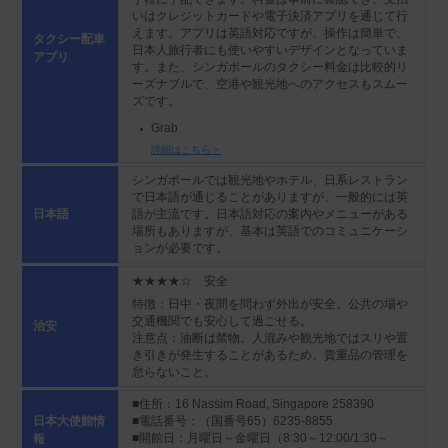
いはクレジットカードや電子決済アプリを通じて行
えます。アプリは英語対応ですが、操作は簡単で、
タクシー配車
日本人旅行者にも使いやすいデザインとなっていま
アプリ
す。また、シンガポールのタクシー料金は比較的リ
ーズナブルで、空港や観光地へのアクセスもスムー
ズです。
Grab
詳細はこちら＞
シンガポールでは観光地やホテル、日系レストラン
で日本語が通じることがありますが、一般的には英
語が主流です。日本語対応の案内やメニューがある
日本語
場所もありますが、基本は英語でのコミュニケーシ
ョンが必要です。
★★★★☆ 安全
特徴：日中・夜間を問わず外出が安全。公共の場や
交通機関でも安心して過ごせる。
治安
注意点：油断は禁物。人混みや観光地ではスリや置
き引きが発生することがあるため、貴重品の管理を
怠らないこと。
■住所：16 Nassim Road, Singapore 258390
日本大使館情
■電話番号：（国番号65）6235-8855
■開館日：月曜日～金曜日（8:30～12:00/1:30～
報