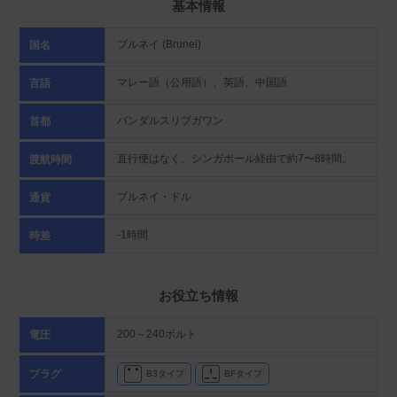
基本情報
ブルネイ (Brunei)
国名
マレー語（公用語）、英語、中国語
言語
バンダルスリブガワン
首都
直行便はなく、シンガポール経由で約7〜8時間。
渡航時間
ブルネイ・ドル
通貨
-1時間
時差
お役立ち情報
200～240ボルト
電圧
プラグ
B3タイプ
BFタイプ