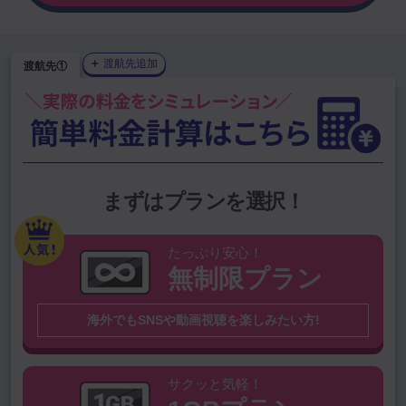
＋
渡航先追加
渡航先①
1GBプラン
を選択中
プランを変更
上位渡航国から選ぶ
韓国（大韓民
中国（中華人民
まずはプランを選択！
アメリカ
台湾
国）
共和国）
タイ
ハワイ
ベトナム
シンガポール
たっぷり安心！
無制限プラン
グアム
オーストラリア
スペイン
香港
海外でもSNSや動画視聴を楽しみたい方!
その他の国を検索
※無制限プラン対象外国は
こちら
サクッと気軽！