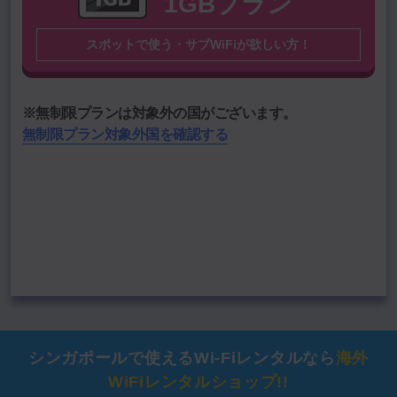
1GBプラン
国名
スポットで使う・サブWiFiが欲しい方！
渡航期間を選択
期間
期間を選択
※無制限プランは対象外の国がございます。
無制限プラン対象外国を確認する
―――
通信料
円
データをクリア
この内容で料金計算する
シンガポールで使える
Wi-Fiレンタルなら
海外
WiFiレンタルショップ!!