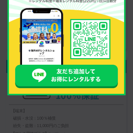
【端末】
すべて無償
【マルチ変換プラグ】
※オプション
すべて無償
165
安心補償ライト
円/日
（税込）
【端末】
破損・水没：100％補償
紛失・盗難：11,000円のご負担