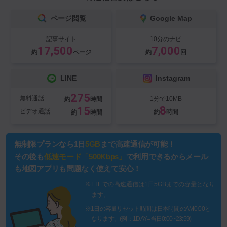
ページ閲覧
Google Map
記事サイト
10分のナビ
17,500
7,000
約
ページ
約
回
LINE
Instagram
275
無料通話
1分で10MB
約
時間
8
15
ビデオ通話
約
時間
約
時間
無制限プランなら1日
5GB
まで高速通信が可能！
その後も
低速モード「500Kbps」
で利用できるからメール
も地図アプリも問題なく使えて安心！
※LTEでの高速通信は1日5GBまでの容量となり
ます。
※1日の容量リセット時間は日本時間のAM0:00と
なります。(例：1DAY=当日0:00~23:59)