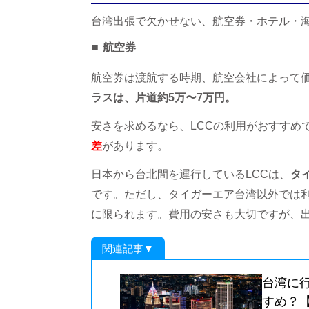
台湾出張で欠かせない、航空券・ホテル・
航空券
航空券は渡航する時期、航空会社によって
ラスは、片道約5万〜7万円。
安さを求めるなら、LCCの利用がおすすめ
差
があります。
日本から台北間を運行しているLCCは、
タ
です。ただし、タイガーエア台湾以外では
に限られます。費用の安さも大切ですが、
関連記事▼
台湾に
すめ？