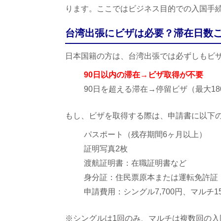
ります。ここではビジネス目的での入国手
台湾出張にビザは必要？滞在日数
日本国籍の方は、台湾出張では必ずしもビ
90日以内の滞在→ビザ取得が不要
90日を超える滞在→停留ビザ（最大18
もし、ビザを取得する際は、申請書に以下
パスポート（残存期間6ヶ月以上）
証明写真2枚
渡航証明書：在職証明書など
身分証：住民票原本または運転免許証
申請費用：シングル7,700円、マルチ15
※シングルは1回のみ、マルチは複数回の入