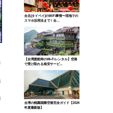
台北(タイペイ)のWiFi事情〜現地での
スマホ活用法まで！台...
【台湾渡航時のWi-Fiレンタル】空港
詳
で受け取れる格安サービ...
活
湾
台湾の桃園国際空港完全ガイド【2024
年度最新版】