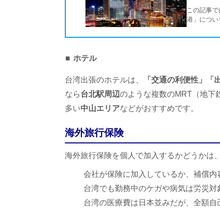
この記事で
港」につい
湾への渡航
ょうか…
ホテル
台湾出張のホテルは、
「交通の利便性」「
なら
台北駅周辺
のような複数のMRT（地下
多い
中山エリア
などがおすすめです。
海外旅行保険
海外旅行保険を個人で加入するかどうかは
会社が保険に加入しているか、補償内
台湾でも勤務中のケガや病気は労災対
台湾の医療費は日本並みだが、全額自