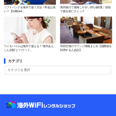
ソフトバンクを海外で使う方法！料金は高
海外旅行で後悔しやすい持ち物5選｜現地
い？【SoftBank...
で困る前にチェック
ワイモバイルは海外で使える？“海外あん
羽田空港のラウンジ情報まとめ【国際線を
しん定額”と“パケット...
利用する人必読】
カテゴリ