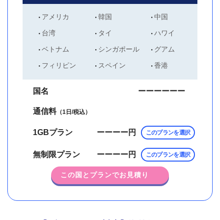
アメリカ
韓国
中国
台湾
タイ
ハワイ
ベトナム
シンガポール
グアム
フィリピン
スペイン
香港
国名
ーーーーーー
通信料
（1日/税込）
1GBプラン
ーーーー
円
このプランを選択
無制限プラン
ーーーー
円
このプランを選択
この国とプランでお見積り