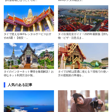
【料金相場とぼったくり対...
Wi-Fiレンタル格安3...
タイで使えるWi-Fiレンタルサービスおす
タイ出張完全ガイド！2025年最新版【持ち
すめ5選！【格安・...
物・ビザ・注意点ま...
タイのインターネット事情を徹底解説！お
タイでLINEは普通に使える？現地での使い
得なネット利用方法や無...
方や渡航前の準備を...
人気のある記事