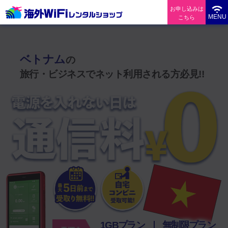
お申し込みは
MENU
こちら
ベトナムで使えるWi-Fiレンタルなら「海外WiFiレンタルショップ」
ベトナム
の
旅行・ビジネスでネット利用される方必見!!
1GBプラン
無制限プラン