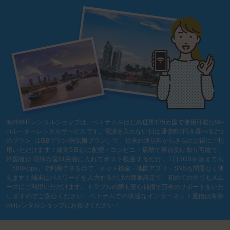
海外WiFiレンタルショップは、ベトナムをはじめ世界135カ国で使用可能なWi-
Fiルーターレンタルサービスです。電源を入れない日は通信料0円＆選べる2つ
のプラン（1GBプラン/無制限プラン）で、従来の通信料からさらにお得にご利
用いただけます！最大5日前に配便・コンビニ・店頭で事前受け取り可能で、
帰国後は同封の返却用袋に入れてポスト投函するだけ。1日5GBを超えても
「500Kbps」で利用できるので、ネット検索・地図アプリ・SNSも問題なく使
えます！端末はパスワードを入力するだけの簡単設定で、初めての方でもスム
ーズにご利用いただけます。トラブルの際も安心補償で万全のサポートをいた
しますのでご安心ください。ベトナムでの快適なインターネット通信は海外
wifiレンタルショップにお任せください！