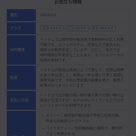
お役立ち情報
220ボルト
電圧
プラグ
Aタイプ
Cタイプ
SEタイプ
ベトナムでは都市部や観光地で無料WiFiが広く利用
可能です。カフェやホテル、空港などで提供され、
接続も比較的安定しています。ただし、地方では
WiFi環境
WiFi環境が不安定なこともあり、モバイルデータの
利用が便利です。
ベトナムの気候は地域によって異なり、北部は四季
があり冬は涼しく、南部は一年を通じて暑く湿潤な
気候
熱帯気候です。中部は季節風の影響を受け、雨季と
乾季がはっきりしています。
ベトナムでは少額の買い物や露天商での買い物では
現金が主流ですが、ホテルやレストランなどではク
支払い方法
レジットカードが利用できます。
タクシー：都市部や観光地で手軽に利用可能。
料金も比較的リーズナブル。
バイクタクシー：短距離移動に便利で、都市部
でよく利用される。