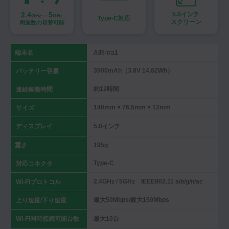
2.4
⇔5
5.0インチ
GHz
GHz
Type-C対応
スクリーン
周波数の切替可能
端末名
AIR-tra1
3900mAh（3.8V 14.82Wh）
バッテリー容量
約12時間
連続稼働時間
140mm × 76.5mm × 12mm
サイズ
ディスプレイ
5.0インチ
重さ
195g
Type-C
対応コネクタ
2.4GHz / 5GHz IEEE802.11 a/b/g/n/ac
Wi-Fiプロトコル
最大50Mbps/最大150Mbps
上り速度/下り速度
Wi-Fi同時接続可能台数
最大10台