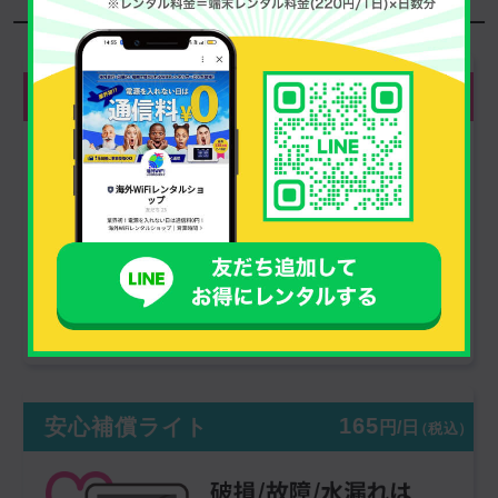
選べる安心補償はコチラ!
330
安心補償フル
円/日
（税込）
【端末】
すべて無償
【マルチ変換プラグ】
※オプション
すべて無償
165
安心補償ライト
円/日
（税込）