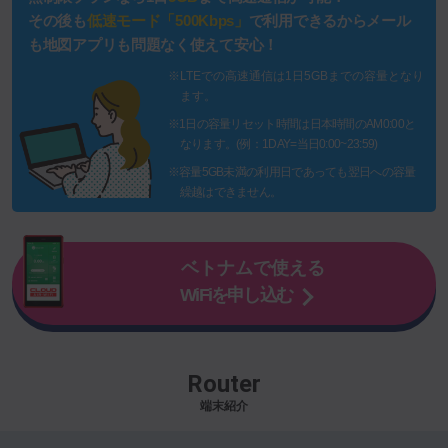
その後も
低速モード「500Kbps」
で利用できるからメール
も地図アプリも問題なく使えて安心！
※LTEでの高速通信は1日5GBまでの容量となり
ます。
※1日の容量リセット時間は日本時間のAM0:00と
なります。(例：1DAY=当日0:00~23:59)
※容量5GB未満の利用日であっても翌日への容量
繰越はできません。
ベトナムで使える
WiFiを申し込む
Router
端末紹介