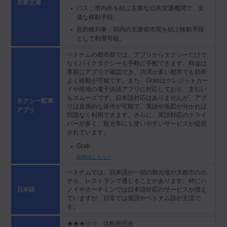
主要交通
バス：市内外を結ぶ主要な公共交通機関で、安
価な移動手段。
長距離列車：国内の主要都市間を結ぶ移動手段
として利用可能。
ベトナムの都市部では、アプリからタクシーだけで
なくバイクタクシーも手軽に手配できます。料金は
事前にアプリで確認でき、渋滞が多い都市でも効率
よく移動が可能です。また、Grabはクレジットカー
ドや現地の電子決済アプリに対応しており、支払い
もスムーズです。日本語対応はありませんが、アプ
タクシー配車
リは直感的な操作が可能で、英語や地図が分かれば
アプリ
問題なく利用できます。さらに、英語対応のドライ
バーが多く、観光客にも使いやすいサービスが提供
されています。
Grab
詳細はこちら＞
ベトナムでは、日本語が一部の観光地や大都市のホ
テル、レストランで通じることがあります。特にハ
ノイやホーチミンでは日本語対応のサービスが増え
日本語
ていますが、日常では英語やベトナム語が主流で
す。
★★★☆☆ 比較的安全