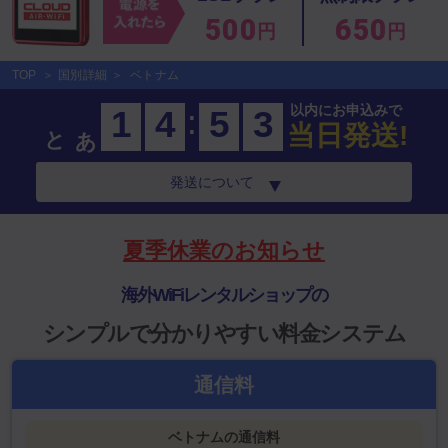
500
650
円
円
TOP
国別詳細
ベトナム
:
以内にお申込みで
1
4
5
3
あと
当日発送!
発送について
夏季休業のお知らせ
海外WiFiレンタルショップの
シンプルで分かりやすい料金システム
通信料
ベトナムの通信料