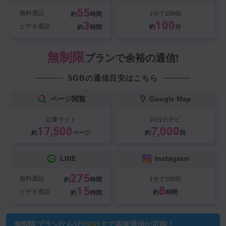
55
無料通話
1分で10MB
約
時間
100
3
ビデオ通話
約
分
約
時間
無制限
プランで余裕の通信!
5GBの通信目安はこちら
ページ閲覧
Google Map
記事サイト
10分のナビ
17,500
7,000
約
ページ
約
回
LINE
Instagram
275
無料通話
1分で10MB
約
時間
8
15
ビデオ通話
約
時間
約
時間
無制限プランなら1日
5GB
まで高速通信が可能！