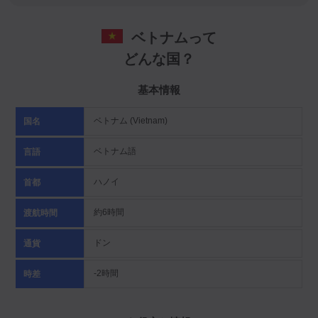
ベトナムって
どんな国？
基本情報
ベトナム (Vietnam)
国名
ベトナム語
言語
ハノイ
首都
約6時間
渡航時間
ドン
通貨
-2時間
時差