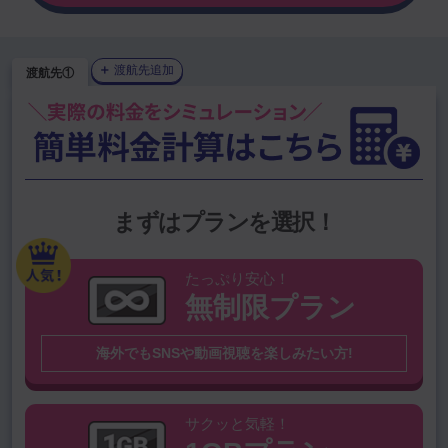
＋
渡航先追加
渡航先①
1GBプラン
を選択中
プランを変更
上位渡航国から選ぶ
韓国（大韓民
中国（中華人民
まずはプランを選択！
アメリカ
台湾
国）
共和国）
タイ
ハワイ
ベトナム
シンガポール
たっぷり安心！
無制限プラン
グアム
オーストラリア
スペイン
香港
海外でもSNSや動画視聴を楽しみたい方!
その他の国を検索
※無制限プラン対象外国は
こちら
サクッと気軽！