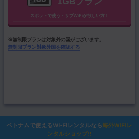
1GBプラン
国名
スポットで使う・サブWiFiが欲しい方！
渡航期間を選択
期間
期間を選択
※無制限プランは対象外の国がございます。
無制限プラン対象外国を確認する
―――
通信料
円
データをクリア
この内容で料金計算する
ベトナムで使える
Wi-Fiレンタルなら
海外WiFiレ
ンタルショップ!!