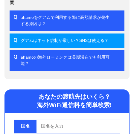
問
Q
ahamoをグアムで利用する際に高額請求が発生
する原因は？
Q
グアムはネット規制が厳しい？SNSは使える？
Q
ahamoの海外ローミングは長期滞在でも利用可
能？
あなたの渡航先はいくら？
海外WiFi通信料を簡単検索!
国名