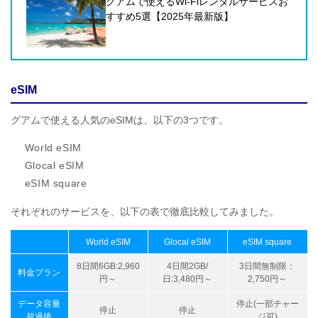
グアムで使えるWi-Fiレンタルサービスお
すすめ5選【2025年最新版】
eSIM
グアムで使える人気のeSIMは、以下の3つです。
World eSIM
Glocal eSIM
eSIM square
それぞれのサービスを、以下の表で徹底比較してみました。
World eSIM
Glocal eSIM
eSIM square
8日間6GB:2,960
4日間2GB/
3日間無制限：
料金プラン
円～
日:3,480円～
2,750円～
データ容量
停止(一部チャー
停止
停止
超過後
ジ可)