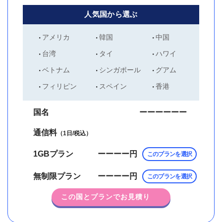
人気国から選ぶ
アメリカ
韓国
中国
台湾
タイ
ハワイ
ベトナム
シンガポール
グアム
フィリピン
スペイン
香港
国名
ーーーーーー
通信料
（1日/税込）
1GBプラン
ーーーー
円
このプランを選択
無制限プラン
ーーーー
円
このプランを選択
この国とプランでお見積り