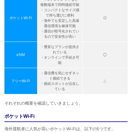
複数端末で同時接続可能
・コンパクトなサイズ感
で持ち運びに便利
ポケットWi-Fi
◎
・海外でも安定した高速
通信環境を確保可能
・通信が暗号化されてい
るので安全性が高い
・豊富なプランが提供さ
れている
eSIM
◯
・オンラインで手続き可
能
・通信費を気にせずネッ
ト接続できる
フリーWi-Fi
△
・接続スポットが点在し
ている
それぞれの概要を確認していきましょう。
ポケットWi-Fi
海外渡航者に人気が高いポケットWi-Fiは、以下の5つです。