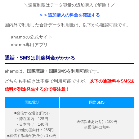
＼速度制限はデータ容量の追加購入で解除！／
＞＞追加購入の料金を確認する
国内外で利用した合計データ利用量は、以下から確認可能です。
ahamoの公式サイト
ahamo専用アプリ
通話・SMSは別途料金がかかる
ahamoは、
国際電話・国際SMSを利用可能
です。
どちらも手続きは不要で利用可能ですが、
以下の通話料やSMS送
信料が別途発生するので要注意！
国際電話
国際SMS
■発信する場合(円/分)
・滞在国内：125円
送信(1通あたり)：100円
・日本向け：140円
※受信料は無料
・その他の国向け：265円
■着信する場合(円/分)：175円