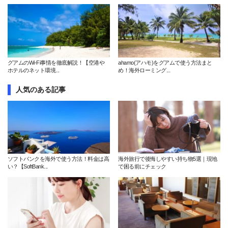
グアムのWi-Fi事情を徹底解説！【空港や
ahamo(アハモ)をグアムで使う方法まと
ホテルのネット環境...
め！海外ローミング...
人気のある記事
ソフトバンクを海外で使う方法！料金は高
海外旅行で後悔しやすい持ち物5選｜現地
い？【SoftBank...
で困る前にチェック