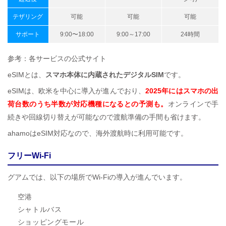
テザリング
可能
可能
可能
サポート
9:00〜18:00
9:00～17:00
24時間
参考：各サービスの公式サイト
eSIMとは、
スマホ本体に内蔵されたデジタルSIM
です。
eSIMは、欧米を中心に導入が進んでおり、
2025年にはスマホの出
荷台数のうち半数が対応機種になるとの予測も。
オンラインで手
続きや回線切り替えが可能なので渡航準備の手間も省けます。
ahamoはeSIM対応なので、海外渡航時に利用可能です。
フリーWi-Fi
グアムでは、以下の場所でWi-Fiの導入が進んでいます。
空港
シャトルバス
ショッピングモール