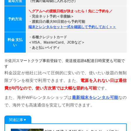
返却方法
（付属の返却袋に入れるだけ）
＼グアムへの渡航日程が決まったら！先にご予約を／
・完全ネット予約＜非接触＞
予約方法
・
渡航日の最大90日前から
予約可能
端末とレンタルセット一式を確認して予約しておく＞＞
・各種クレジットカード
料金 支払
＜VISA、MasterCard、JCBなど＞
い
・あと払いペイディ
※佐川スマートクラブ事前登録で、発送後追跡&配達日時変更も可能で
す
料金設定が他社に比べて圧倒的に安いので、使いたい放題の無制
限プランを格安で利用できます。また、
電源を入れない日は通信
費が0円なので、使い方次第では大幅な節約も可能
です。
また、海外WiFiレンタルショップは
最新端末をレンタル可能
なの
で、海外でも高速通信を安定して利用できます。
関連記事▼