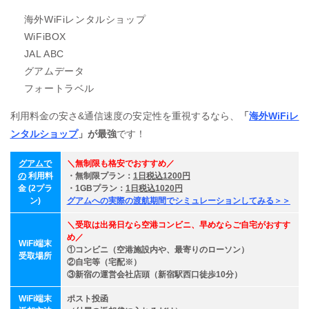
海外WiFiレンタルショップ
WiFiBOX
JAL ABC
グアムデータ
フォートラベル
利用料金の安さ&通信速度の安定性を重視するなら、
「
海外WiFiレ
ンタルショップ
」が最強
です！
グアムで
＼無制限も格安でおすすめ／
の
利用料
・無制限プラン：
1日税込1200円
金 (2プラ
・1GBプラン：
1日税込1020円
ン)
グアムへの実際の渡航期間でシミュレーションしてみる＞＞
＼受取は出発日なら空港コンビニ、早めならご自宅がおすす
め／
WiFi端末
①コンビニ（空港施設内や、最寄りのローソン）
受取場所
②自宅等（宅配※）
③新宿の運営会社店頭（新宿駅西口徒歩10分）
WiFi端末
ポスト投函