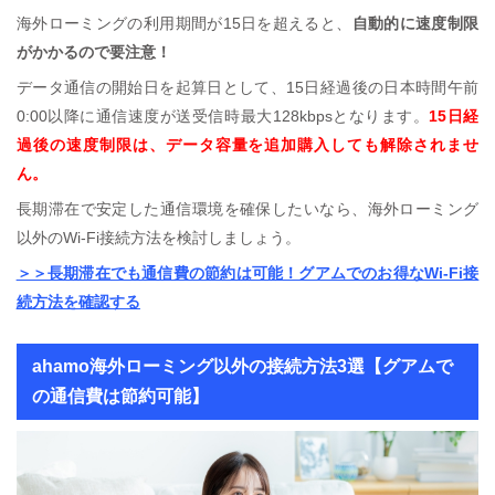
海外ローミングの利用期間が15日を超えると、
自動的に速度制限
がかかるので要注意！
データ通信の開始日を起算日として、15日経過後の日本時間午前
0:00以降に通信速度が送受信時最大128kbpsとなります。
15日経
過後の速度制限は、データ容量を追加購入しても解除されませ
ん。
長期滞在で安定した通信環境を確保したいなら、海外ローミング
以外のWi-Fi接続方法を検討しましょう。
＞＞長期滞在でも通信費の節約は可能！グアムでのお得なWi-Fi接
続方法を確認する
ahamo海外ローミング以外の接続方法3選【グアムで
の通信費は節約可能】