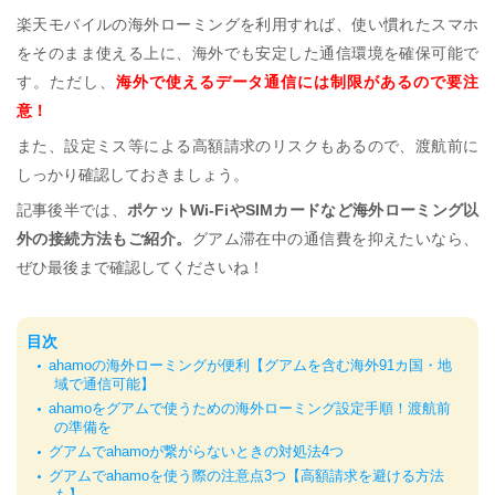
楽天モバイルの海外ローミングを利用すれば、使い慣れたスマホ
をそのまま使える上に、海外でも安定した通信環境を確保可能で
す。ただし、
海外で使えるデータ通信には制限があるので要注
意！
また、設定ミス等による高額請求のリスクもあるので、渡航前に
しっかり確認しておきましょう。
記事後半では、
ポケットWi-FiやSIMカードなど海外ローミング以
外の接続方法もご紹介。
グアム滞在中の通信費を抑えたいなら、
ぜひ最後まで確認してくださいね！
目次
ahamoの海外ローミングが便利【グアムを含む海外91カ国・地
域で通信可能】
ahamoをグアムで使うための海外ローミング設定手順！渡航前
の準備を
グアムでahamoが繋がらないときの対処法4つ
グアムでahamoを使う際の注意点3つ【高額請求を避ける方法
も】