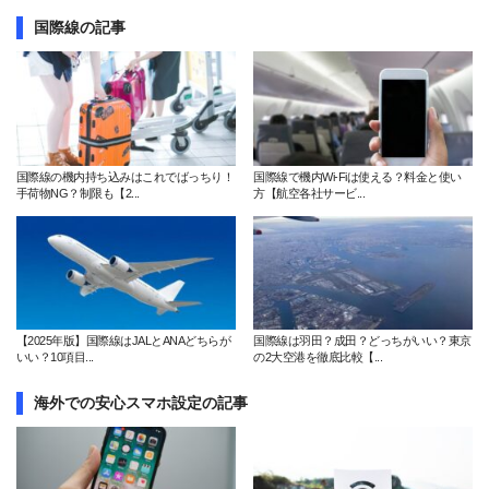
国際線の記事
国際線の機内持ち込みはこれでばっちり！
国際線で機内Wi-Fiは使える？料金と使い
手荷物NG？制限も【2...
方【航空各社サービ...
【2025年版】国際線はJALとANAどちらが
国際線は羽田？成田？どっちがいい？東京
いい？10項目...
の2大空港を徹底比較【...
海外での安心スマホ設定の記事