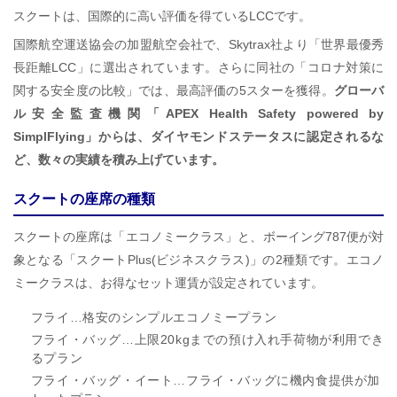
スクートは、国際的に高い評価を得ているLCCです。
国際航空運送協会の加盟航空会社で、Skytrax社より「世界最優秀
長距離LCC」に選出されています。さらに同社の「コロナ対策に
関する安全度の比較」では、最高評価の5スターを獲得。
グローバ
ル安全監査機関「APEX Health Safety powered by
SimplFlying」からは、ダイヤモンドステータスに認定されるな
ど、数々の実績を積み上げています。
スクートの座席の種類
スクートの座席は「エコノミークラス」と、ボーイング787便が対
象となる「スクートPlus(ビジネスクラス)」の2種類です。エコノ
ミークラスは、お得なセット運賃が設定されています。
フライ…格安のシンプルエコノミープラン
フライ・バッグ…上限20kgまでの預け入れ手荷物が利用でき
るプラン
フライ・バッグ・イート…フライ・バッグに機内食提供が加