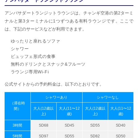
アンバサダートランジットラウンジは、チャンギ空港の第2ターミ
ナルと第3ターミナルに1つずつある有料ラウンジです。ここで
は、下記のサービスなどが利用できます。
ゆったりと座れるソファ
シャワー
ビュッフェ形式の食事
無料のドリンクとスナック&フルーツ
ラウンジ専用Wi-Fi
公式サイトからの予約料金は、以下のとおりです。
シャワーあり
シャワーなし
（滞在時
大人(12歳以
大人(11〜12
大人(12歳以
大人(11〜12
間）
上)
歳)
上)
歳)
3時間
SD68
SD45
SD55
SD40
5時間
SD97
SD55
SD82
SD50