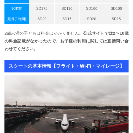
10時間
SD175
SD110
SD160
SD100
延長(1時間)
SD20
SD15
SD20
SD15
2歳未満の子どもは料金はかかりません。
公式サイトでは2〜10歳
の料金記載がなかったので、お子様の利用に関しては直接問い合
わせてください。
スクートの基本情報【フライト・Wi-Fi・マイレージ】