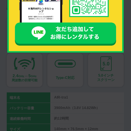
翻訳アプリ搭載
防水防塵対応
3000mAH
nanoSIM
SIMフリー
バッテリー
カード対応
2.4
⇔5
5.0インチ
GHz
GHz
Type-C対応
スクリーン
周波数の切替可能
AIR-tra1
端末名
3900mAh（3.8V 14.82Wh）
バッテリー容量
約12時間
連続稼働時間
140mm × 76.5mm × 12mm
サイズ