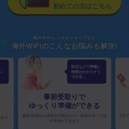
初めての方はこちら
海外WiFiレンタルショップなら
海外WiFiのこんなお悩みも解決!
、
設定などで準備に
い
時間がかかりそう
で不安…
事前受取りで
ゆっくり準備ができる
1台
最長5日前から受取が可能なので、
余裕を持って旅
はあり
行準備ができます