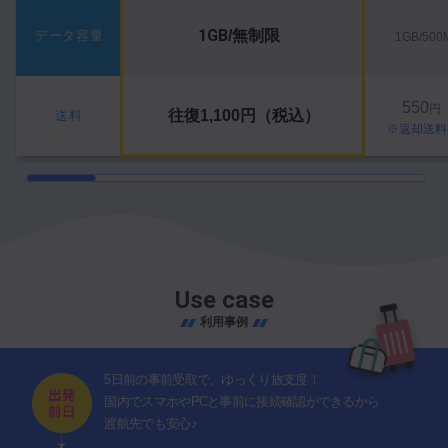
1GB
/無制限
データ容量
1GB/50
550
円
往復1,100円（税込）
送料
※返却送料
Use case
利用事例
5日前の事前受取で、ゆっくり旅支度！
国内でスマホやPCと事前に接続確認ができるから
渡航先でも安心♪