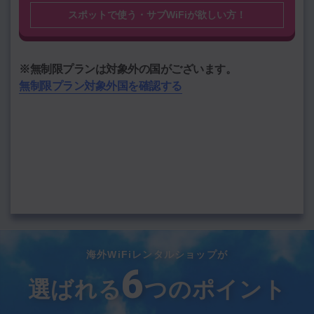
スポットで使う・サブWiFiが欲しい方！
渡航期間を選択
期間
期間を選択
※無制限プランは対象外の国がございます。
無制限プラン対象外国を確認する
―――
通信料
円
データをクリア
この内容で料金計算する
海外WiFiレンタルショップが
6
選ばれる
つのポイント