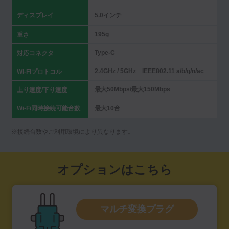
ディスプレイ
5.0インチ
195g
重さ
Type-C
対応コネクタ
2.4GHz / 5GHz IEEE802.11 a/b/g/n/ac
Wi-Fiプロトコル
最大50Mbps/最大150Mbps
上り速度/下り速度
Wi-Fi同時接続可能台数
最大10台
※接続台数やご利用環境により異なります。
オプションはこちら
マルチ変換プラグ