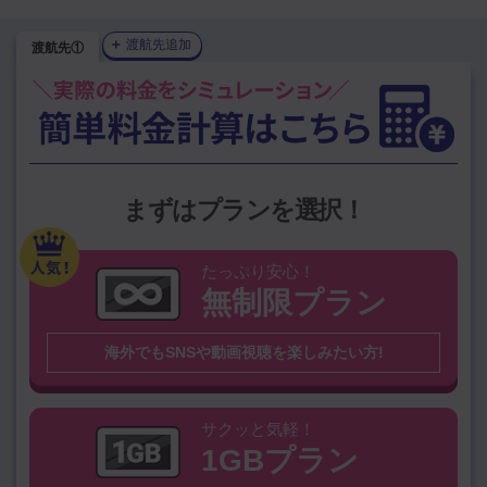
＋
渡航先追加
渡航先①
1GBプラン
を選択中
プランを変更
上位渡航国から選ぶ
韓国（大韓民
中国（中華人民
まずはプランを選択！
アメリカ
台湾
国）
共和国）
タイ
ハワイ
ベトナム
シンガポール
たっぷり安心！
無制限プラン
グアム
オーストラリア
スペイン
香港
海外でもSNSや動画視聴を楽しみたい方!
その他の国を検索
※無制限プラン対象外国は
こちら
サクッと気軽！
1GBプラン
国名