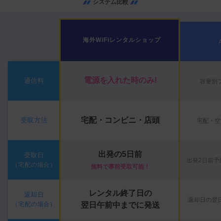
システム比較
海外WiFiレンタルショップ
電源を入れた時のみ!
通信料
容量別
宅配・コンビニ・店頭
受取方法
宅配・空
出発の5日前
受取日
出発2日前予
（宅配の場合）
無料で事前受取可能！
レンタル終了日の
返却日
返却日の翌
（宅配の場合）
翌日午前中までに発送