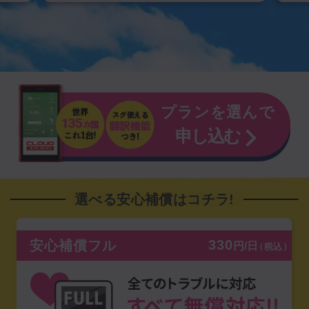
プランを選んで
申し込む
選べる安心補償はコチラ!
330
安心補償フル
円/日
（税込）