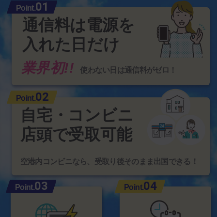
01
Point.
通信料は電源を
入れた日だけ
業界初!!
使わない日は通信料がゼロ！
02
Point.
自宅・コンビニ
店頭で受取可能
空港内コンビニなら、受取り後そのまま出国できる！
03
04
Point.
Point.