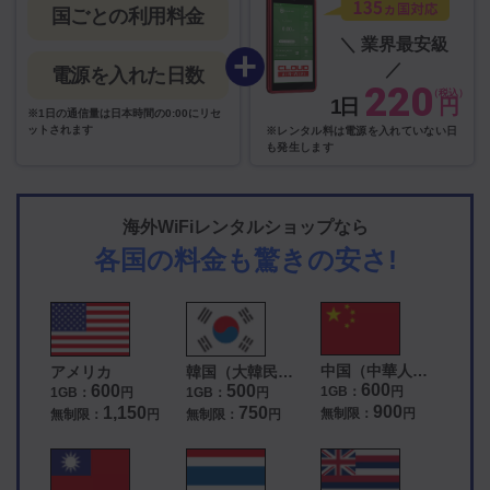
国ごとの利用料金
＼ 業界最安級
／
電源を入れた日数
220
（税込）
1日
円
※1日の通信量は日本時間の0:00にリセ
ットされます
※レンタル料は電源を入れていない日
も発生します
海外WiFiレンタルショップなら
各国の料金も驚きの安さ!
中国（中華人民
アメリカ
韓国（大韓民
共和国）
国）
600
600
500
1GB：
円
1GB：
円
1GB：
円
900
1,150
750
無制限：
円
無制限：
円
無制限：
円