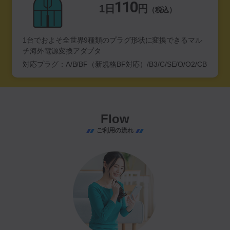
110
1日
円
（税込）
1台でおよそ全世界9種類のプラグ形状に変換できるマル
チ海外電源変換アダプタ
対応プラグ：A/B/BF（新規格BF対応）/B3/C/SE/O/O2/CB
Flow
ご利用の流れ