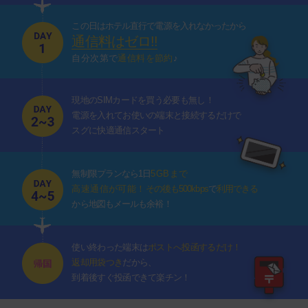
この日はホテル直行で電源を入れなかったから
通信料はゼロ!!
自分次第で
通信料を節約
♪
現地のSIMカードを買う必要も無し！
電源を入れてお使いの端末と接続するだけで
スグに快適通信スタート
無制限プランなら1日
5GBまで
高速通信が可能！
その後も500kbps
で
利用できる
から地図もメールも余裕！
使い終わった端末は
ポストへ投函するだけ！
返却用袋つき
だから、
到着後すぐ投函できて楽チン！