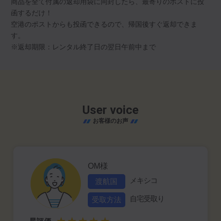
商品を全て付属の返却用袋に同封したら、最寄りのポストに投
函するだけ！
空港のポストからも投函できるので、帰国後すぐ返却できま
す。
※返却期限：レンタル終了日の翌日午前中まで
User voice
お客様のお声
OM様
メキシコ
渡航国
自宅受取り
受取方法