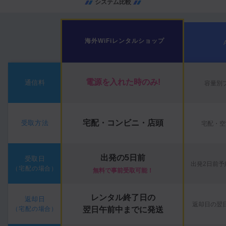
システム比較
海外WiFiレンタルショップ
電源を入れた時のみ!
通信料
容量別
宅配・コンビニ・店頭
受取方法
宅配・空
出発の5日前
受取日
出発2日前予
（宅配の場合）
無料で事前受取可能！
レンタル終了日の
返却日
返却日の翌
（宅配の場合）
翌日午前中までに発送