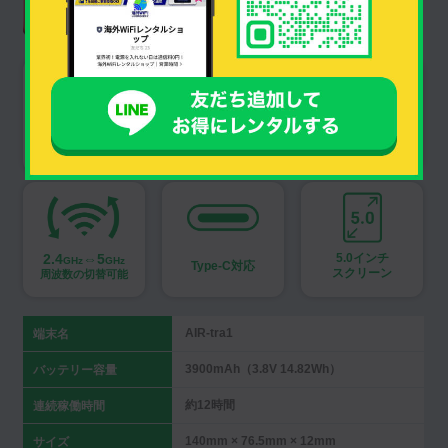
翻訳アプリ搭載
防水防塵対応
3000mAH
nanoSIM
SIMフリー
バッテリー
カード対応
2.4
⇔5
5.0インチ
GHz
GHz
Type-C対応
スクリーン
周波数の切替可能
AIR-tra1
端末名
3900mAh（3.8V 14.82Wh）
バッテリー容量
約12時間
連続稼働時間
140mm × 76.5mm × 12mm
サイズ