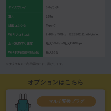
ディスプレイ
5.0インチ
195g
重さ
Type-C
対応コネクタ
2.4GHz / 5GHz IEEE802.11 a/b/g/n/ac
Wi-Fiプロトコル
最大50Mbps/最大150Mbps
上り速度/下り速度
Wi-Fi同時接続可能台数
最大10台
※接続台数やご利用環境により異なります。
オプションはこちら
マルチ変換プラグ