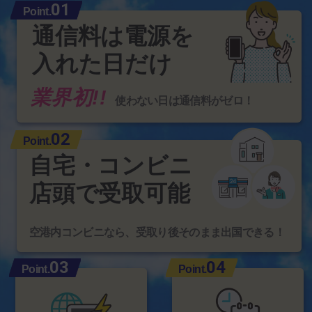
01
Point.
通信料は電源を
入れた日だけ
業界初!!
使わない日は通信料がゼロ！
02
Point.
自宅・コンビニ
店頭で受取可能
空港内コンビニなら、受取り後そのまま出国できる！
03
04
Point.
Point.