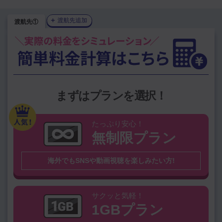
＋
渡航先追加
渡航先①
1GBプラン
を選択中
プランを変更
上位渡航国から選ぶ
韓国（大韓民
中国（中華人民
まずはプランを選択！
アメリカ
台湾
国）
共和国）
タイ
ハワイ
ベトナム
シンガポール
たっぷり安心！
無制限プラン
グアム
オーストラリア
スペイン
香港
海外でもSNSや動画視聴を楽しみたい方!
その他の国を検索
※無制限プラン対象外国は
こちら
サクッと気軽！
1GBプラン
国名