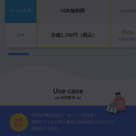
1GB
/無制限
データ容量
1GB/50
550
円
往復1,100円（税込）
送料
※返却送料
Use case
利用事例
5日前の事前受取で、ゆっくり旅支度！
国内でスマホやPCと事前に接続確認ができるから
渡航先でも安心♪