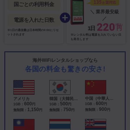
国ごとの利用料金
＼ 業界最安級
／
電源を入れた日数
220
（税込）
1日
円
※1日の通信量は日本時間の0:00にリセ
ットされます
※レンタル料は電源を入れていない日
も発生します
海外WiFiレンタルショップなら
各国の料金も驚きの安さ!
中国（中華人民
アメリカ
韓国（大韓民
共和国）
国）
600
600
500
1GB：
円
1GB：
円
1GB：
円
900
1,150
750
無制限：
円
無制限：
円
無制限：
円