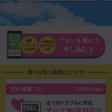
プランを選んで
申し込む
選べる安心補償はコチラ!
330
安心補償フル
円/日
（税込）