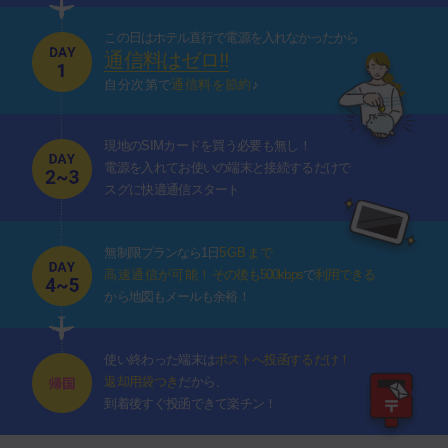
この日はホテル直行で電源を入れなかったから
通信料はゼロ!!
自分次第で
通信料を節約
♪
現地のSIMカードを買う必要も無し！
電源を入れてお使いの端末と接続するだけで
スグに快適通信スタート
無制限プランなら1日
5GBまで
高速通信が可能！
その後も500kbps
で
利用できる
から地図もメールも余裕！
使い終わった端末は
ポストへ投函するだけ！
返却用袋つき
だから、
到着後すぐ投函できて楽チン！