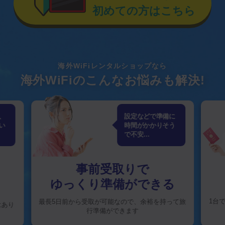
初めての方はこちら
海外WiFiレンタルショップなら
海外WiFiのこんなお悩みも解決!
、
設定などで準備に
い
時間がかかりそう
で不安…
事前受取りで
ゆっくり準備ができる
1台
最長5日前から受取が可能なので、
余裕を持って旅
はあり
行準備ができます