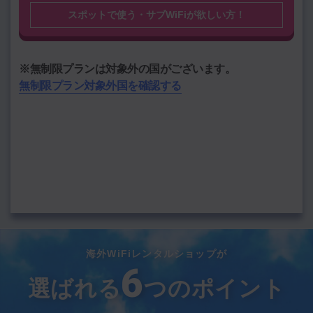
スポットで使う・サブWiFiが欲しい方！
渡航期間を選択
期間
期間を選択
※無制限プランは対象外の国がございます。
無制限プラン対象外国を確認する
―――
通信料
円
データをクリア
この内容で料金計算する
海外WiFiレンタルショップが
6
選ばれる
つのポイント