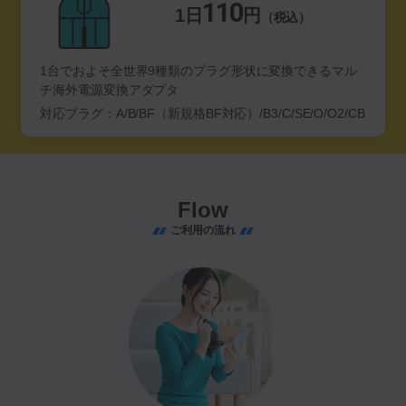
110
1日
円
（税込）
1台でおよそ全世界9種類のプラグ形状に変換できるマル
チ海外電源変換アダプタ
対応プラグ：A/B/BF（新規格BF対応）/B3/C/SE/O/O2/CB
Flow
ご利用の流れ