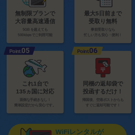
無制限プランで
最大5日前まで
大容量高速通信
受取り無料
5GB を超えても
事前受取りなら
500kbpsでご利用可能
忙しい方も安心・便利！
05
06
Point.
Point.
これ1台で
同梱の返却袋で
135ヵ国に対応
投函するだけ！
面倒な手続きなし！
帰国後、空港ポストからも
簡単設定だから安心です。
すぐに返却可能です！
WiFiレンタルが