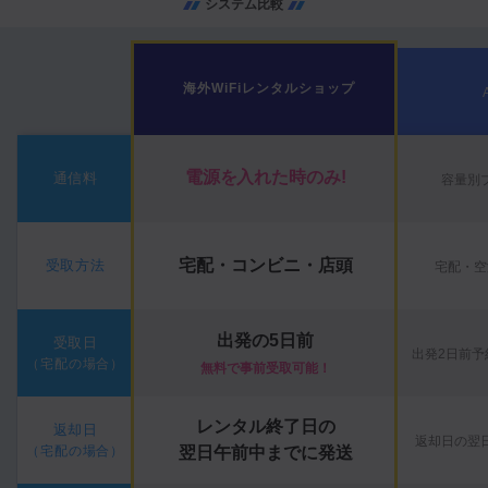
システム比較
海外WiFiレンタルショップ
電源を入れた時のみ!
通信料
容量別
宅配・コンビニ・店頭
受取方法
宅配・空
出発の5日前
受取日
出発2日前予
（宅配の場合）
無料で事前受取可能！
レンタル終了日の
返却日
返却日の翌
（宅配の場合）
翌日午前中までに発送