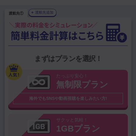
＋
渡航先追加
渡航先①
1GBプラン
を選択中
プランを変更
上位渡航国から選ぶ
韓国（大韓民
中国（中華人民
まずはプランを選択！
アメリカ
台湾
国）
共和国）
タイ
ハワイ
ベトナム
シンガポール
たっぷり安心！
無制限プラン
グアム
オーストラリア
スペイン
香港
海外でもSNSや動画視聴を楽しみたい方!
その他の国を検索
※無制限プラン対象外国は
こちら
サクッと気軽！
1GBプラン
国名