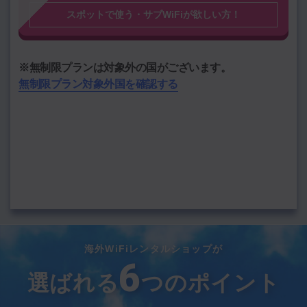
スポットで使う・サブWiFiが欲しい方！
渡航期間を選択
期間
期間を選択
※無制限プランは対象外の国がございます。
無制限プラン対象外国を確認する
―――
通信料
円
データをクリア
この内容で料金計算する
海外WiFiレンタルショップが
6
選ばれる
つのポイント