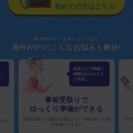
初めての方はこちら
海外WiFiレンタルショップなら
海外WiFiのこんなお悩みも解決!
、
設定などで準備に
い
時間がかかりそう
で不安…
事前受取りで
ゆっくり準備ができる
1台
最長5日前から受取が可能なので、
余裕を持って旅
はあり
行準備ができます