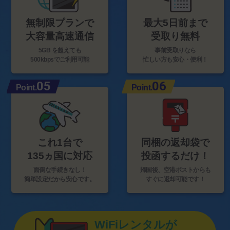
無制限プランで
最大5日前まで
大容量高速通信
受取り無料
5GB を超えても
事前受取りなら
500kbpsでご利用可能
忙しい方も安心・便利！
05
06
Point.
Point.
これ1台で
同梱の返却袋で
135ヵ国に対応
投函するだけ！
面倒な手続きなし！
帰国後、空港ポストからも
簡単設定だから安心です。
すぐに返却可能です！
WiFiレンタルが