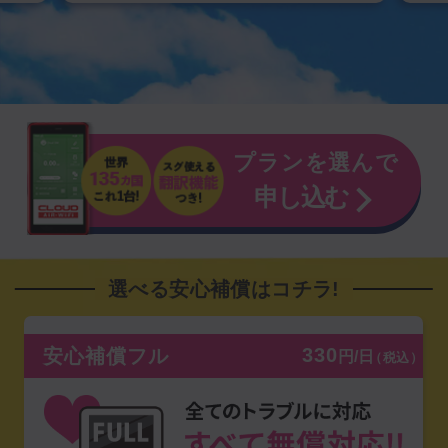
プランを選んで
申し込む
選べる安心補償はコチラ!
330
安心補償フル
円/日
（税込）