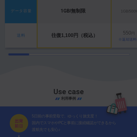
1GB
/無制限
データ容量
1GB/50
550
円
往復1,100円（税込）
送料
※返却送料
Use case
利用事例
5日前の事前受取で、ゆっくり旅支度！
国内でスマホやPCと事前に接続確認ができるから
渡航先でも安心♪