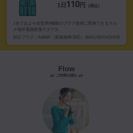
110
1日
円
（税込）
1台でおよそ全世界9種類のプラグ形状に変換できるマル
チ海外電源変換アダプタ
対応プラグ：A/B/BF（新規格BF対応）/B3/C/SE/O/O2/CB
Flow
ご利用の流れ