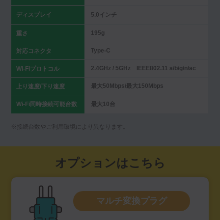
ディスプレイ
5.0インチ
195g
重さ
Type-C
対応コネクタ
2.4GHz / 5GHz IEEE802.11 a/b/g/n/ac
Wi-Fiプロトコル
最大50Mbps/最大150Mbps
上り速度/下り速度
Wi-Fi同時接続可能台数
最大10台
※接続台数やご利用環境により異なります。
オプションはこちら
マルチ変換プラグ