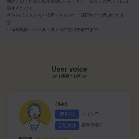
商品を全て付属の返却用袋に同封したら、最寄りのポストに投
函するだけ！
空港のポストからも投函できるので、帰国後すぐ返却できま
す。
※返却期限：レンタル終了日の翌日午前中まで
User voice
お客様のお声
OM様
メキシコ
渡航国
自宅受取り
受取方法