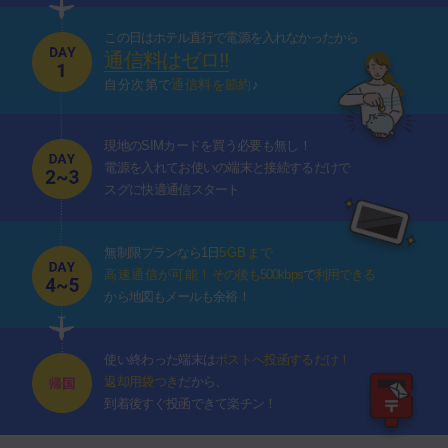
この日はホテル直行で電源を入れなかったから
通信料はゼロ!!
自分次第で
通信料を節約
♪
現地のSIMカードを買う必要も無し！
電源を入れてお使いの端末と接続するだけで
スグに快適通信スタート
無制限プランなら1日
5GBまで
高速通信が可能！
その後も500kbps
で
利用できる
から地図もメールも余裕！
使い終わった端末は
ポストへ投函するだけ！
返却用袋つき
だから、
到着後すぐ投函できて楽チン！