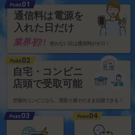
01
Point.
通信料は電源を
入れた日だけ
業界初!!
使わない日は通信料がゼロ！
02
Point.
自宅・コンビニ
店頭で受取可能
空港内コンビニなら、受取り後そのまま出国できる！
03
04
Point.
Point.