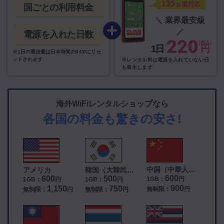
国ごとの利用料金
＼ 業界最安級
／
電源を入れた日数
220
（税込）
1日
円
※1日の通信量は日本時間の0:00にリセ
ットされます
※レンタル料は電源を入れていない日
も発生します
海外WiFiレンタルショップなら
各国の料金も驚きの安さ!
中国（中華人民
アメリカ
韓国（大韓民
共和国）
国）
600
600
500
1GB：
円
1GB：
円
1GB：
円
900
1,150
750
無制限：
円
無制限：
円
無制限：
円