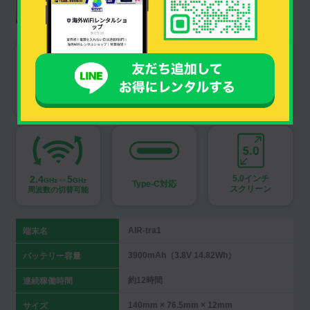
翻訳アプリ搭載
防水防塵対応
3000mAH
nanoSIM
SIMフリー
バッテリー
カード対応
2.4
⇔5
5.0インチ
GHz
GHz
Type-C対応
スクリーン
周波数の切替可能
AIR-tra1
端末名
3900mAh（3.8V 14.82Wh）
バッテリー容量
約12時間
連続稼働時間
140mm × 76.5mm × 12mm
サイズ