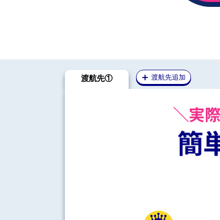
＋
渡航先追加
渡航先①
1GBプラン
を選択中
プランを
国名
期
※無制限プラン対象外国は
こちら
アジア
北欧/東欧