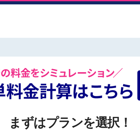
変更
データをクリア
―――
円
期間を選択
間
通信料
渡航先
渡航
まずはプランを選択！
北米