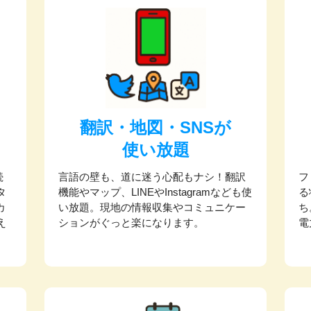
翻訳・地図・SNSが
使い放題
続
言語の壁も、道に迷う心配もナシ！翻訳
フ
タ
機能やマップ、LINEやInstagramなども使
る
カ
い放題。現地の情報収集やコミュニケー
ち
え
ションがぐっと楽になります。
電