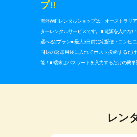
プ!!
海外WiFiレンタルショップは、オーストラリアを
ターレンタルサービスです。■ 電源を入れない日は
選べる2プラン■ 最大5日前に宅配便・コンビ
同封の返却用袋に入れてポスト投函するだけ■ 1
能！■ 端末はパスワードを入力するだけの簡単
レンタ