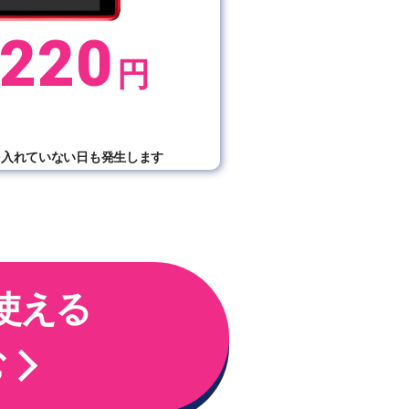
220
円
）
を入れていない日も発生します
使える
む