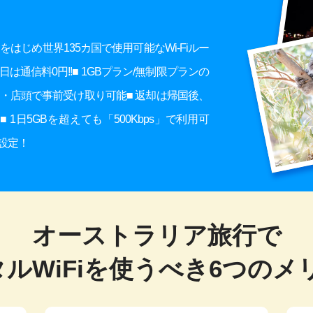
はじめ世界135カ国で使用可能なWi-Fiルー
通信料0円!!■ 1GBプラン/無制限プランの
ニ・店頭で事前受け取り可能■ 返却は帰国後、
日5GBを超えても「500Kbps」で利用可
設定！
オーストラリア旅行で
ルWiFiを使うべき
6つのメ