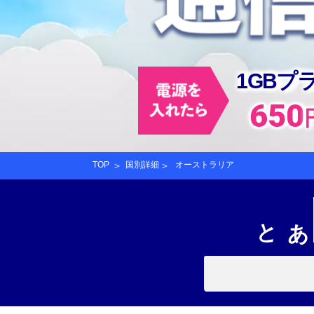
1GBプ
650
TOP
国別詳細
オーストラリア
あと