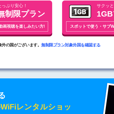
通信料
たっぷり安心！
サクッと
レンタ
無制限プラン
1G
上記条
動画視聴を楽しみたい方!
スポットで使う・サブW
中南米
ハワイ/グアム/サイパン
上記金額に
す。
象外の国がございます。
無制限プラン対象外国を確認する
る
WiFiレンタルショッ