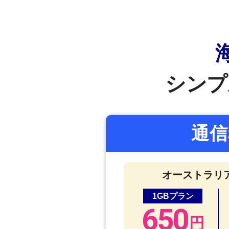
シンプ
通信
オーストラリ
1GB
プラン
650
円