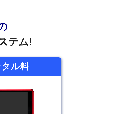
の
ステム
!
ンタル料