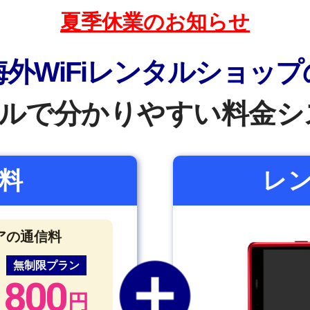
夏季休業のお知らせ
海外WiFiレンタルショップ
ルで分かりやすい料金シ
料
レ
アの通信料
無制限
プラン
800
円