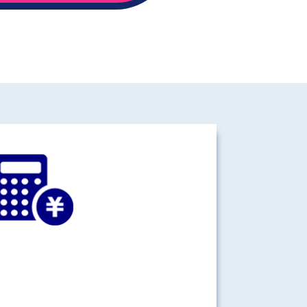
シミュレーション結果
詳細
国①
プラン：
ーーー
国名：
ーーー
期間：
ー/ー/ー～ー/ー
通信料：
ーーー
渡航先詳細をもっと見る