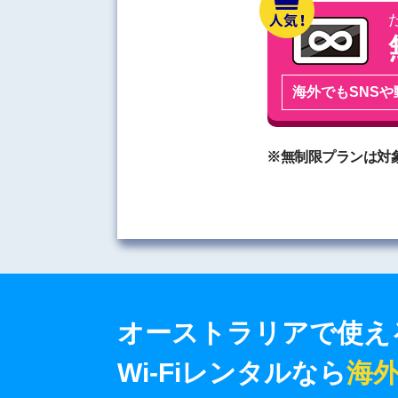
南欧/西欧
中近東
海外でもSNSや
アフリカ
オセアニア
※無制限プランは対
オーストラリアで使え
Wi-Fiレンタルなら
海外