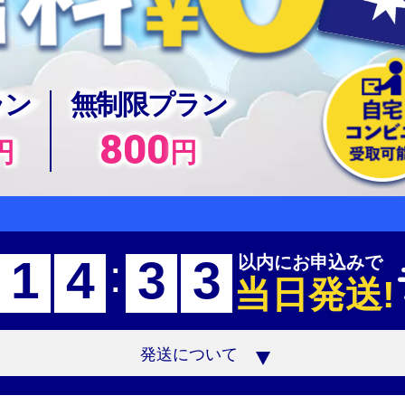
ラン
無制限プラン
800
円
円
1
4
3
3
:
以内にお申込みで
当日発送!
発送について