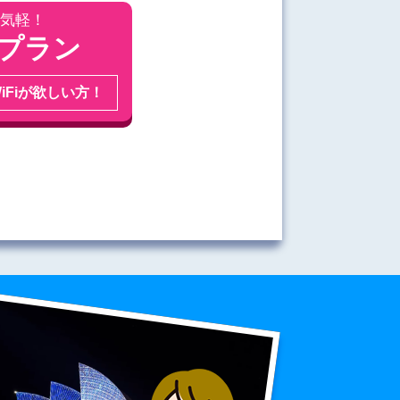
合計
0
円
気軽！
ル料合計
0
円
Bプラン
（220円/日）
0
最大料金
円
件の
(税込)
iFiが欲しい方！
送料1,100円(店頭受取550円)が加算されま
この内容でお申込み