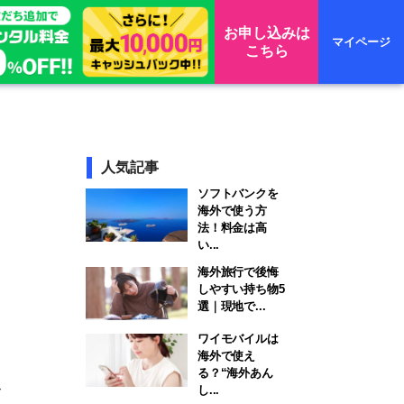
お申し込みは
マイページ
こちら
人気記事
ソフトバンクを
海外で使う方
法！料金は高
い...
海外旅行で後悔
しやすい持ち物5
選｜現地で...
ワイモバイルは
海外で使え
る？“海外あん
ネ
し...