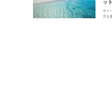
ッ
サイ
方も