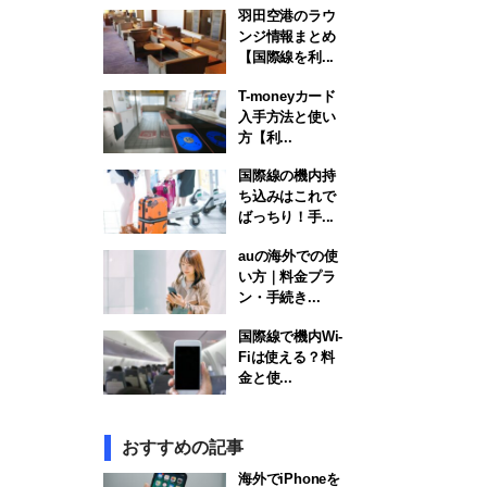
羽田空港のラウ
ンジ情報まとめ
【国際線を利...
T-moneyカード
入手方法と使い
方【利...
国際線の機内持
ち込みはこれで
ばっちり！手...
auの海外での使
い方｜料金プラ
ン・手続き...
国際線で機内Wi-
Fiは使える？料
金と使...
おすすめの記事
海外でiPhoneを