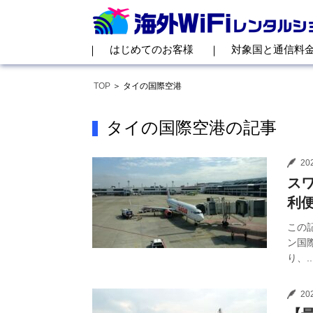
はじめてのお客様
対象国と通信料
TOP
タイの国際空港
タイの国際空港の記事
20
ス
利
この
ン国
り、..
20