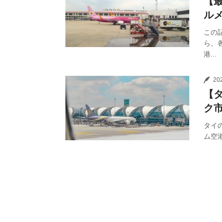
【
ル
この
ら、
港...
20
【
ク
タイ
ム空