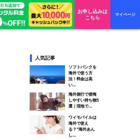
お申し込みは
マイページ
こちら
人気記事
ソフトバンクを
海外で使う方
法！料金は高
い...
海外旅行で後悔
しやすい持ち物5
選｜現地で...
ワイモバイルは
海外で使え
る？“海外あん
し...