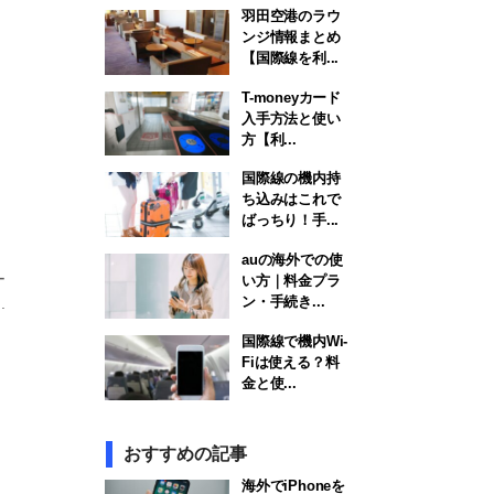
羽田空港のラウ
ンジ情報まとめ
【国際線を利...
T-moneyカード
入手方法と使い
方【利...
国際線の機内持
ち込みはこれで
ばっちり！手...
auの海外での使
ー
い方｜料金プラ
ン・手続き...
.
国際線で機内Wi-
Fiは使える？料
金と使...
おすすめの記事
海外でiPhoneを