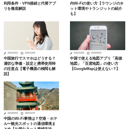
利用条件・VPN接続と代替アプ
内Wi-Fiの使い方【ラウンジのネ
リを徹底解説
ット環境やトランジットの紹介
も】
2024/10/02
2025/12/06
2023/12/06
2025/05/20
中国旅行でスマホはどうする？
中国で使える地図アプリ「高徳
適切な準備・設定と携帯使用時
地図」「百度地図」の使い方
の注意点【電子機器の検閲も解
【GoogleMapは使えない？】
説】
2023/05/04
2025/11/29
中国のWi-Fi事情は？空港・ホテ
ル〜観光スポットの通信環境ま
とめ【お得なネット接続方法