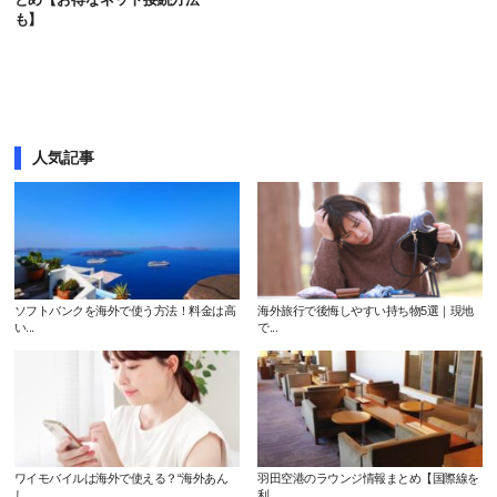
も】
人気記事
ソフトバンクを海外で使う方法！料金は高
海外旅行で後悔しやすい持ち物5選｜現地
い...
で...
ワイモバイルは海外で使える？“海外あん
羽田空港のラウンジ情報まとめ【国際線を
し...
利...