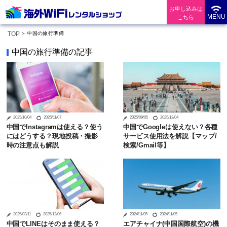
お申し込みは
MENU
こちら
TOP
中国の旅行準備
中国の旅行準備の記事
2025/10/04
2025/11/07
2025/09/05
2025/12/04
中国でInstagramは使える？使う
中国でGoogleは使えない？各種
にはどうする？現地投稿・撮影
サービス使用法を解説【マップ/
時の注意点も解説
検索/Gmail等】
2025/03/11
2025/12/06
2024/11/05
2024/11/05
中国でLINEはそのまま使える？
エアチャイナ(中国国際航空)の機