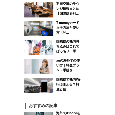
羽田空港のラウ
ンジ情報まとめ
【国際線を利...
T-moneyカード
入手方法と使い
方【利...
国際線の機内持
ち込みはこれで
ばっちり！手...
auの海外での使
い方｜料金プラ
ン・手続き...
国際線で機内Wi-
Fiは使える？料
金と使...
おすすめの記事
海外でiPhoneを