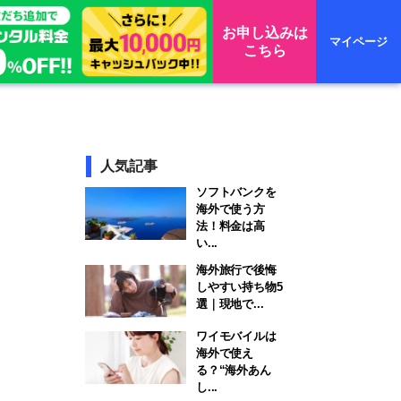
お申し込みは
マイページ
こちら
人気記事
ソフトバンクを
海外で使う方
法！料金は高
い...
海外旅行で後悔
しやすい持ち物5
選｜現地で...
ワイモバイルは
海外で使え
る？“海外あん
し...