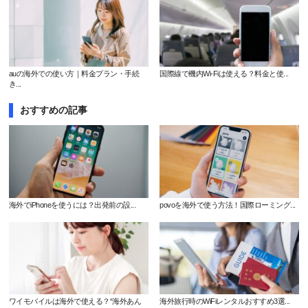
auの海外での使い方｜料金プラン・手続
国際線で機内Wi-Fiは使える？料金と使...
き...
おすすめの記事
海外でiPhoneを使うには？出発前の設...
povoを海外で使う方法！国際ローミング...
ワイモバイルは海外で使える？“海外あん
海外旅行時のWiFiレンタルおすすめ3選...