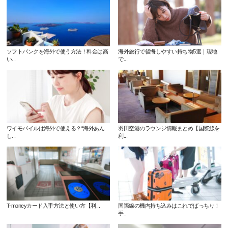
ソフトバンクを海外で使う方法！料金は高
海外旅行で後悔しやすい持ち物5選｜現地
い...
で...
ワイモバイルは海外で使える？“海外あん
羽田空港のラウンジ情報まとめ【国際線を
し...
利...
T-moneyカード入手方法と使い方【利...
国際線の機内持ち込みはこれでばっちり！
手...